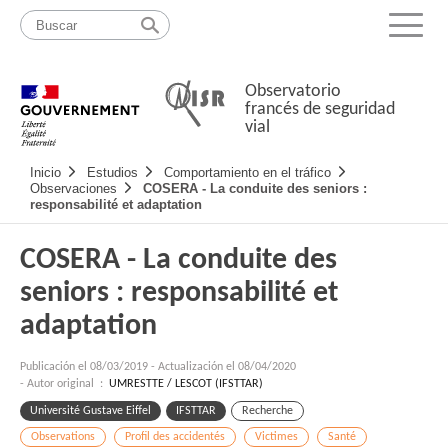
Pasar
Mapa
al
web
Menu
contenido
Observatorio
francés de seguridad
vial
Navigation
Inicio
Estudios
Comportamiento en el tráfico
principale
Observaciones
COSERA - La conduite des seniors :
responsabilité et adaptation
COSERA - La conduite des
seniors : responsabilité et
adaptation
Publicación el
08/03/2019
-
Actualización el 08/04/2020
- Autor original :
UMRESTTE / LESCOT (IFSTTAR)
Université Gustave Eiffel
IFSTTAR
Recherche
Observations
Profil des accidentés
Victimes
Santé