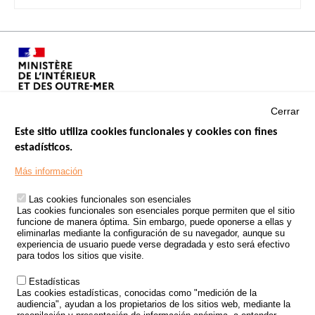
Cerrar
Este sitio utiliza cookies funcionales y cookies con fines
estadísticos.
Menu
SITIOS DE GOBIERNO
Footer
Más información
INSEGURIDAD VIAL
Las cookies funcionales son esenciales
TRATAMIENTO DE DATOS PERSONALES PROCEDENTES DE
Las cookies funcionales son esenciales porque permiten que el sitio
ACCIDENTES DE TRÁFICO
funcione de manera óptima. Sin embargo, puede oponerse a ellas y
eliminarlas mediante la configuración de su navegador, aunque su
ESTUDIOS
experiencia de usuario puede verse degradada y esto será efectivo
para todos los sitios que visite.
CONVOCATORIA DE PROYECTOS DE ESTUDIOS
Estadísticas
POLÍTICA DE SEGURIDAD VIAL
Las cookies estadísticas, conocidas como "medición de la
audiencia", ayudan a los propietarios de los sitios web, mediante la