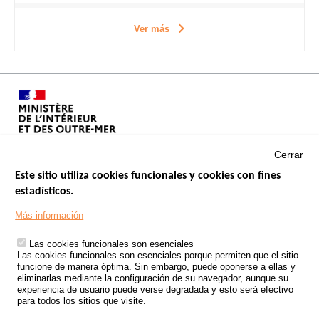
Ver más
Cerrar
Este sitio utiliza cookies funcionales y cookies con fines
estadísticos.
Menu
SITIOS DE GOBIERNO
Footer
Más información
INSEGURIDAD VIAL
Las cookies funcionales son esenciales
TRATAMIENTO DE DATOS PERSONALES PROCEDENTES DE
Las cookies funcionales son esenciales porque permiten que el sitio
ACCIDENTES DE TRÁFICO
funcione de manera óptima. Sin embargo, puede oponerse a ellas y
eliminarlas mediante la configuración de su navegador, aunque su
ESTUDIOS
experiencia de usuario puede verse degradada y esto será efectivo
para todos los sitios que visite.
CONVOCATORIA DE PROYECTOS DE ESTUDIOS