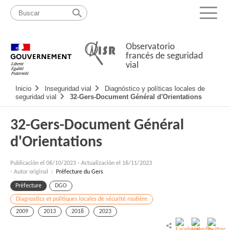
Pasar
Mapa
al
web
Menu
contenido
Observatorio
francés de seguridad
vial
Navigation
Inicio
Inseguridad vial
Diagnóstico y políticas locales de
principale
seguridad vial
32-Gers-Document Général d'Orientations
32-Gers-Document Général
d'Orientations
Publicación el
06/10/2023
-
Actualización el 16/11/2023
- Autor original :
Préfecture du Gers
Préfecture
DGO
Diagnostics et politiques locales de sécurité routière
2009
2013
2018
2023