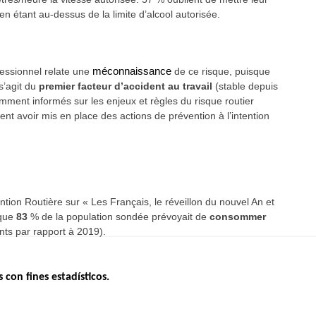
n étant au-dessus de la limite d’alcool autorisée.
fessionnel relate une
méconnaissance
de ce risque, puisque
s’agit du
premier facteur d’accident au travail
(stable depuis
mment informés sur les enjeux et règles du risque routier
nt avoir mis en place des actions de prévention à l’intention
tion Routière sur « Les Français, le réveillon du nouvel An et
sque
83
%
de la population sondée
prévoyait de
consommer
ints par rapport à 2019).
s con fines estadísticos.
ERNO
INSEGURIDAD VIAL
ESTUDIOS
Tablero mensual