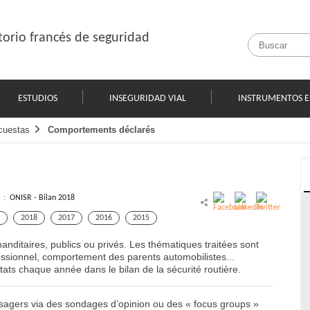
orio francés de seguridad
ESTUDIOS
INSEGURIDAD VIAL
INSTRUMENTOS E
cuestas
Comportements déclarés
l :
ONISR - Bilan 2018
2018
2017
2016
2015
itaires, publics ou privés. Les thématiques traitées sont
ofessionnel, comportement des parents automobilistes...
ats chaque année dans le bilan de la sécurité routière.
agers via des sondages d’opinion ou des « focus groups »