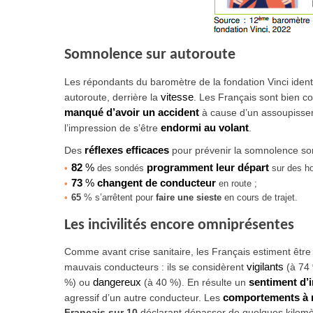
Somnolence sur autoroute
Les répondants du baromètre de la fondation Vinci identi
autoroute, derrière la
vitesse
. Les Français sont bien c
manqué d’avoir un accident
à cause d’un assoupisse
l’impression de s’être
endormi au volant
.
Des
réflexes efficaces
pour prévenir la somnolence son
82
%
programment leur départ
des sondés
sur des ho
73
%
changent de conducteur
en route ;
65
% s’arrêtent pour
faire une sieste
en cours de trajet.
Les incivilités encore omniprésentes
Comme avant crise sanitaire, les Français estiment être
mauvais conducteurs :
ils se considèrent
vigilants
(à 74
%) ou
dangereux
(à 40 %). En résulte un
sentiment d’i
agressif
d’un autre conducteur. Les
comportements à 
Français sur 10
déclarant dépasser de quelques kilomèt