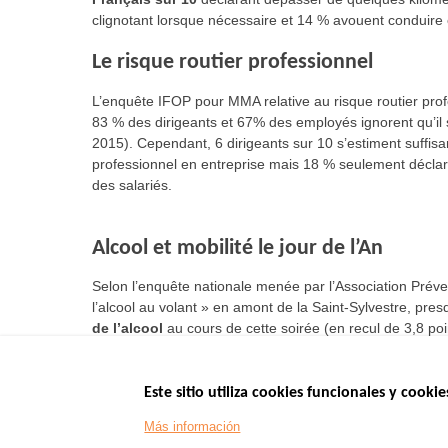
clignotant lorsque nécessaire et 14 % avouent conduire e
Le risque routier professionnel
L’enquête IFOP pour MMA relative au risque routier pro
83 % des dirigeants et 67% des employés ignorent qu’il 
2015). Cependant, 6 dirigeants sur 10 s’estiment suffisa
professionnel en entreprise mais 18 % seulement déclare
des salariés.
Alcool et mobilité le jour de l’An
Selon l’enquête nationale menée par l’Association Préven
l’alcool au volant » en amont de la Saint-Sylvestre, pre
de l’alcool
au cours de cette soirée (en recul de 3,8 po
Este sitio utiliza cookies funcionales y cookie
Menu
SITIOS DE GOBI
Más información
Footer
www.data.gouv.fr