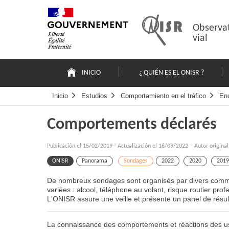
Pasar
Mapa
al
web
contenido
Observat
vial
Navigation
principale
INICIO
¿ QUIÉN ES EL ONISR ?
Inicio
Estudios
Comportamiento en el tráfico
En
Comportements déclarés
Publicación el
15/02/2019
-
Actualización el 16/09/2022
- Autor origina
ONISR
Panorama
Sondages
2022
2020
2019
De nombreux sondages sont organisés par divers command
variées : alcool, téléphone au volant, risque routier pr
L'ONISR assure une veille et présente un panel de résult
La connaissance des comportements et réactions des us