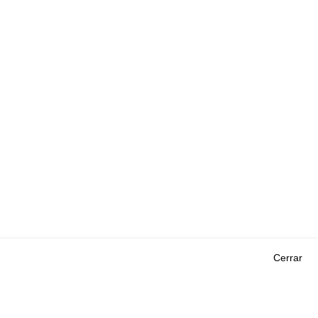
Cerrar
Outils
EVENTOS