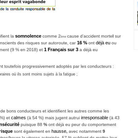
fient la
somnolence
comme 2
cause d’accident morte
l
sur
ème
onscients des risques sur autoroute, car
16 %
ont
déjà eu
ou
ment (9 % en 2018) et
1 Français sur 3
a déjà eu
t toutefois progressivement adoptés par les conducteurs :
raires où ils sont moins sujets à la fatigue ;
 de bons conducteurs et identifient les autres comme les
 %) et
calmes
(à 54 %) mais jugent autrui
irresponsable
(à 43
nsécurité
puisque 88
%
ont déjà eu peur du comportement
risque
sont également en
hausse
,
avec notamment
9
res/heure la vitesse autorisée. 57 % oublient de mettre leur