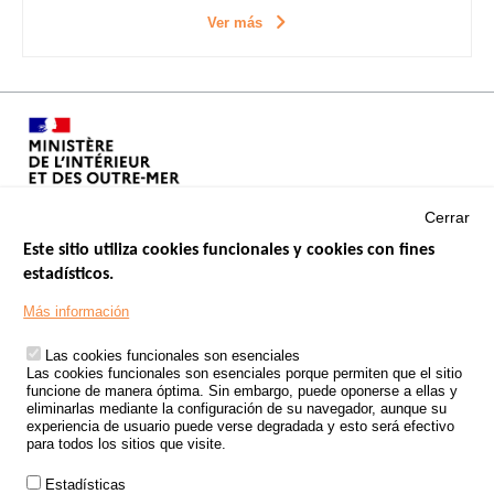
Ver más
Cerrar
Este sitio utiliza cookies funcionales y cookies con fines
estadísticos.
Menu
SITIOS DE GOBIERNO
Footer
Más información
INSEGURIDAD VIAL
Las cookies funcionales son esenciales
TRATAMIENTO DE DATOS PERSONALES PROCEDENTES DE
Las cookies funcionales son esenciales porque permiten que el sitio
ACCIDENTES DE TRÁFICO
funcione de manera óptima. Sin embargo, puede oponerse a ellas y
eliminarlas mediante la configuración de su navegador, aunque su
ESTUDIOS
experiencia de usuario puede verse degradada y esto será efectivo
para todos los sitios que visite.
CONVOCATORIA DE PROYECTOS DE ESTUDIOS
Estadísticas
POLÍTICA DE SEGURIDAD VIAL