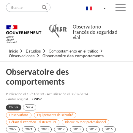
Pasar
Mapa
al
web
FR
List additional a
Menu
contenido
Observatorio
francés de seguridad
vial
Navigation
Inicio
Estudios
Comportamiento en el tráfico
principale
Observaciones
Observatoire des comportements
Observatoire des
comportements
Publicación el
15/11/2023
-
Actualización el 30/07/2024
- Autor original :
ONISR
ONISR
Suivi
Observations
Equipements de sécurité
Défaut d'attention - distracteurs
Risque routier professionnel
2022
2021
2020
2019
2018
2017
2016