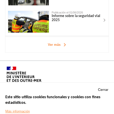
Publicación el 01/06/2026
Informe sobre la seguridad vial
2025
Ver más
Cerrar
Este sitio utiliza cookies funcionales y cookies con fines
estadísticos.
Menu
SITIOS DE GOBIERNO
Footer
Más información