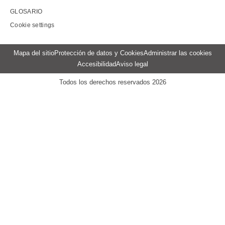
GLOSARIO
Cookie settings
Menu
Mapa del sitio
Protección de datos y Cookies
Administrar las cookies
Pied
Accesibilidad
Aviso legal
de
page
Todos los derechos reservados 2026