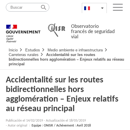
Pasar
Mapa
al
web
FR
List additional a
Menu
contenido
Observatorio
francés de seguridad
vial
Navigation
Inicio
Estudios
Medio ambiente e infraestructura
principale
Carreteras rurales
Accidentalité sur les routes
bidirectionnelles hors agglomération – Enjeux relatifs au réseau
principal
Accidentalité sur les routes
bidirectionnelles hors
agglomération – Enjeux relatifs
au réseau principal
Publicación el
14/02/2019
-
Actualización el 18/05/2019
- Autor original :
Equipe : ONISR / Achèvement : Avril 2018