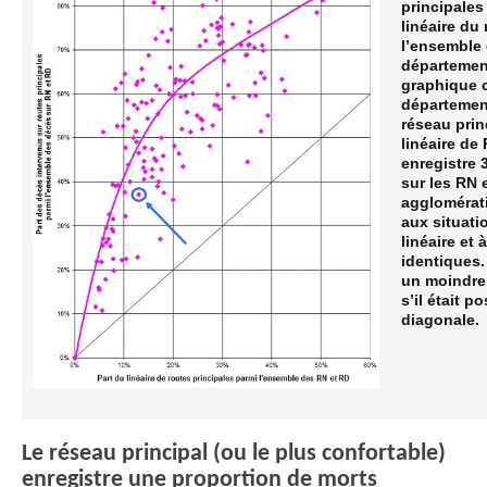
principales
linéaire du
l’ensemble 
département
graphique c
département
réseau prin
linéaire de
enregistre 
sur les RN 
agglomérat
aux situati
linéaire et 
identiques.
un moindre 
s’il était 
diagonale.
Le réseau principal (ou le plus confortable)
enregistre une proportion de morts