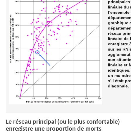
principales
linéaire du
l’ensemble 
département
graphique c
département
réseau prin
linéaire de
enregistre 
sur les RN 
agglomérat
aux situati
linéaire et 
identiques.
un moindre 
s’il était 
diagonale.
Le réseau principal (ou le plus confortable)
enregistre une proportion de morts