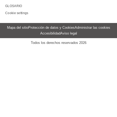
GLOSARIO
Cookie settings
Menu
Mapa del sitio
Protección de datos y Cookies
Administrar las cookies
Pied
Accesibilidad
Aviso legal
de
page
Todos los derechos reservados 2026