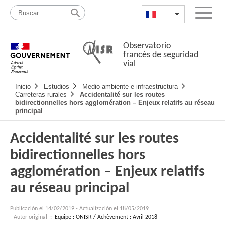
Pasar
Mapa
al
web
FR
List additional a
Menu
contenido
Observatorio
francés de seguridad
vial
Navigation
Inicio
Estudios
Medio ambiente e infraestructura
principale
Carreteras rurales
Accidentalité sur les routes
bidirectionnelles hors agglomération – Enjeux relatifs au réseau
principal
Accidentalité sur les routes
bidirectionnelles hors
agglomération – Enjeux relatifs
au réseau principal
Publicación el
14/02/2019
-
Actualización el 18/05/2019
- Autor original :
Equipe : ONISR / Achèvement : Avril 2018