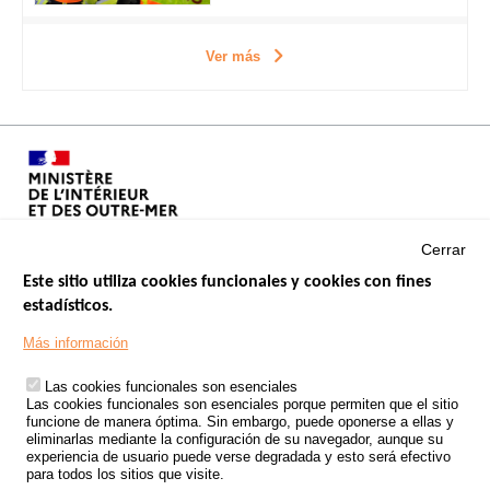
Ver más
Cerrar
Este sitio utiliza cookies funcionales y cookies con fines
estadísticos.
Menu
SITIOS DE GOBIERNO
Footer
Más información
INSEGURIDAD VIAL
Las cookies funcionales son esenciales
TRATAMIENTO DE DATOS PERSONALES PROCEDENTES DE
Las cookies funcionales son esenciales porque permiten que el sitio
ACCIDENTES DE TRÁFICO
funcione de manera óptima. Sin embargo, puede oponerse a ellas y
eliminarlas mediante la configuración de su navegador, aunque su
ESTUDIOS
experiencia de usuario puede verse degradada y esto será efectivo
para todos los sitios que visite.
CONVOCATORIA DE PROYECTOS DE ESTUDIOS