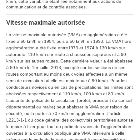
km/h, cette variabilité étant liée notamment aux actions de
communication et de contrôle associées.
Vitesse maximale autorisée
La vitesse maximale autorisée (VMA) en agglomération a été
fixée à 60 km/h en 1954, puis à 50 km/h en 1990. La VMA hors
agglomération a été fixée entre1973 et 1974 à 130 km/h sur
autoroute, 110 km/h sur route à chaussées séparées et à 90
km/h sur les autres routes. Cette dernière valeur a été abaissée
à 80 km/h le 1er juillet 2018, excepté sur les sections de ces
routes comportant au moins deux voies affectées à un même
sens de circulation où elle est maintenue à 90 km/h. Pour les
conducteurs novices ou en cas de précipitations, les limites sont
abaissées respectivement à 110 km/h, 100 km/h et 80 km/h .
L’autorité de police de la circulation (préfet, président du conseil
départemental ou maire) peut abaisser la VMA pour raison de
sécurité, ou la porter à 70 km/h en agglomération. L’article
L2213-1-1 du code général des collectivités territoriales autorise
le maire à fixer pour tout ou partie des voies de l'agglomération
ouvertes à la circulation publique une VMA inférieure à celle
prévue par le code de la route, eu égard à une nécessité de