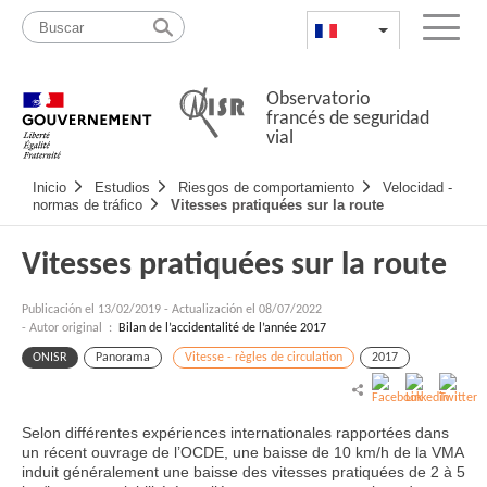
Pasar
Mapa
al
web
FR
List additional a
Menu
contenido
Observatorio
francés de seguridad
vial
Navigation
Inicio
Estudios
Riesgos de comportamiento
Velocidad -
principale
normas de tráfico
Vitesses pratiquées sur la route
Vitesses pratiquées sur la route
Publicación el
13/02/2019
-
Actualización el 08/07/2022
- Autor original :
Bilan de l’accidentalité de l’année 2017
ONISR
Panorama
Vitesse - règles de circulation
2017
Selon différentes expériences internationales rapportées dans
un récent ouvrage de l’OCDE, une baisse de 10 km/h de la VMA
induit généralement une baisse des vitesses pratiquées de 2 à 5