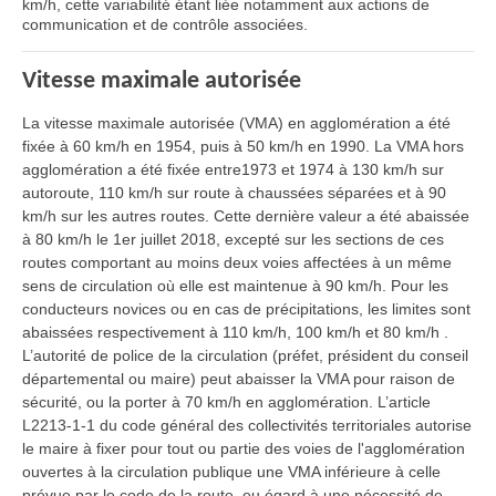
km/h, cette variabilité étant liée notamment aux actions de
communication et de contrôle associées.
Vitesse maximale autorisée
La vitesse maximale autorisée (VMA) en agglomération a été
fixée à 60 km/h en 1954, puis à 50 km/h en 1990. La VMA hors
agglomération a été fixée entre1973 et 1974 à 130 km/h sur
autoroute, 110 km/h sur route à chaussées séparées et à 90
km/h sur les autres routes. Cette dernière valeur a été abaissée
à 80 km/h le 1er juillet 2018, excepté sur les sections de ces
routes comportant au moins deux voies affectées à un même
sens de circulation où elle est maintenue à 90 km/h. Pour les
conducteurs novices ou en cas de précipitations, les limites sont
abaissées respectivement à 110 km/h, 100 km/h et 80 km/h .
L’autorité de police de la circulation (préfet, président du conseil
départemental ou maire) peut abaisser la VMA pour raison de
sécurité, ou la porter à 70 km/h en agglomération. L’article
L2213-1-1 du code général des collectivités territoriales autorise
le maire à fixer pour tout ou partie des voies de l'agglomération
ouvertes à la circulation publique une VMA inférieure à celle
prévue par le code de la route, eu égard à une nécessité de