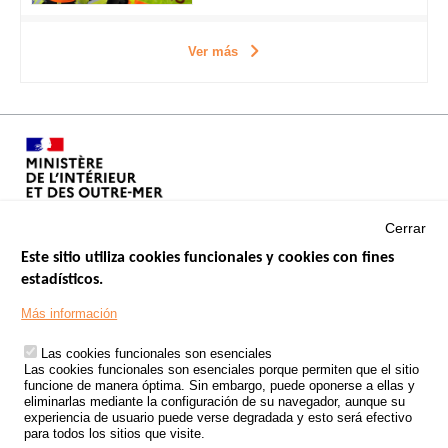
Ver más
Cerrar
Este sitio utiliza cookies funcionales y cookies con fines
estadísticos.
Menu
SITIOS DE GOBIERNO
Footer
Más información
INSEGURIDAD VIAL
Las cookies funcionales son esenciales
TRATAMIENTO DE DATOS PERSONALES PROCEDENTES DE
Las cookies funcionales son esenciales porque permiten que el sitio
ACCIDENTES DE TRÁFICO
funcione de manera óptima. Sin embargo, puede oponerse a ellas y
eliminarlas mediante la configuración de su navegador, aunque su
ESTUDIOS
experiencia de usuario puede verse degradada y esto será efectivo
para todos los sitios que visite.
CONVOCATORIA DE PROYECTOS DE ESTUDIOS