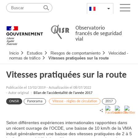
Pasar
Mapa
al
web
FR
List additional a
Menu
contenido
Observatorio
francés de seguridad
vial
Navigation
Inicio
Estudios
Riesgos de comportamiento
Velocidad -
principale
normas de tráfico
Vitesses pratiquées sur la route
Vitesses pratiquées sur la route
Publicación el
13/02/2019
-
Actualización el 08/07/2022
- Autor original :
Bilan de l’accidentalité de l’année 2017
ONISR
Panorama
Vitesse - règles de circulation
2017
Selon différentes expériences internationales rapportées dans
un récent ouvrage de l’OCDE, une baisse de 10 km/h de la VMA
induit généralement une baisse des vitesses pratiquées de 2 à 5