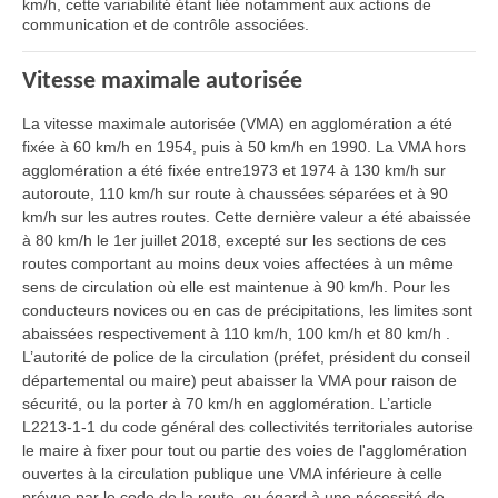
km/h, cette variabilité étant liée notamment aux actions de
communication et de contrôle associées.
Vitesse maximale autorisée
La vitesse maximale autorisée (VMA) en agglomération a été
fixée à 60 km/h en 1954, puis à 50 km/h en 1990. La VMA hors
agglomération a été fixée entre1973 et 1974 à 130 km/h sur
autoroute, 110 km/h sur route à chaussées séparées et à 90
km/h sur les autres routes. Cette dernière valeur a été abaissée
à 80 km/h le 1er juillet 2018, excepté sur les sections de ces
routes comportant au moins deux voies affectées à un même
sens de circulation où elle est maintenue à 90 km/h. Pour les
conducteurs novices ou en cas de précipitations, les limites sont
abaissées respectivement à 110 km/h, 100 km/h et 80 km/h .
L’autorité de police de la circulation (préfet, président du conseil
départemental ou maire) peut abaisser la VMA pour raison de
sécurité, ou la porter à 70 km/h en agglomération. L’article
L2213-1-1 du code général des collectivités territoriales autorise
le maire à fixer pour tout ou partie des voies de l'agglomération
ouvertes à la circulation publique une VMA inférieure à celle
prévue par le code de la route, eu égard à une nécessité de