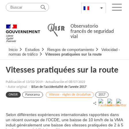
Pasar
Mapa
al
web
FR
List additional a
Menu
contenido
Observatorio
francés de seguridad
vial
Navigation
Inicio
Estudios
Riesgos de comportamiento
Velocidad -
principale
normas de tráfico
Vitesses pratiquées sur la route
Vitesses pratiquées sur la route
Publicación el
13/02/2019
-
Actualización el 08/07/2022
- Autor original :
Bilan de l’accidentalité de l’année 2017
ONISR
Panorama
Vitesse - règles de circulation
2017
Selon différentes expériences internationales rapportées dans
un récent ouvrage de l’OCDE, une baisse de 10 km/h de la VMA
induit généralement une baisse des vitesses pratiquées de 2 à 5