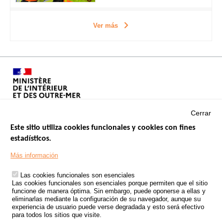
Ver más
Cerrar
Este sitio utiliza cookies funcionales y cookies con fines
estadísticos.
Menu
SITIOS DE GOBIERNO
Footer
Más información
INSEGURIDAD VIAL
Las cookies funcionales son esenciales
TRATAMIENTO DE DATOS PERSONALES PROCEDENTES DE
Las cookies funcionales son esenciales porque permiten que el sitio
ACCIDENTES DE TRÁFICO
funcione de manera óptima. Sin embargo, puede oponerse a ellas y
eliminarlas mediante la configuración de su navegador, aunque su
ESTUDIOS
experiencia de usuario puede verse degradada y esto será efectivo
para todos los sitios que visite.
CONVOCATORIA DE PROYECTOS DE ESTUDIOS