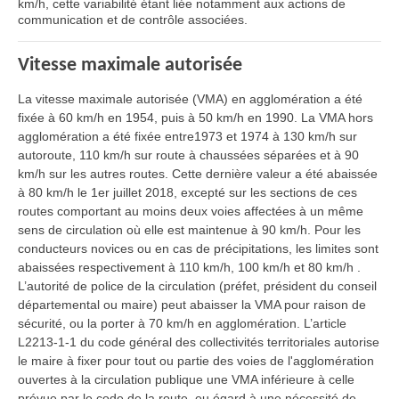
km/h, cette variabilité étant liée notamment aux actions de
communication et de contrôle associées.
Vitesse maximale autorisée
La vitesse maximale autorisée (VMA) en agglomération a été
fixée à 60 km/h en 1954, puis à 50 km/h en 1990. La VMA hors
agglomération a été fixée entre1973 et 1974 à 130 km/h sur
autoroute, 110 km/h sur route à chaussées séparées et à 90
km/h sur les autres routes. Cette dernière valeur a été abaissée
à 80 km/h le 1er juillet 2018, excepté sur les sections de ces
routes comportant au moins deux voies affectées à un même
sens de circulation où elle est maintenue à 90 km/h. Pour les
conducteurs novices ou en cas de précipitations, les limites sont
abaissées respectivement à 110 km/h, 100 km/h et 80 km/h .
L’autorité de police de la circulation (préfet, président du conseil
départemental ou maire) peut abaisser la VMA pour raison de
sécurité, ou la porter à 70 km/h en agglomération. L’article
L2213-1-1 du code général des collectivités territoriales autorise
le maire à fixer pour tout ou partie des voies de l'agglomération
ouvertes à la circulation publique une VMA inférieure à celle
prévue par le code de la route, eu égard à une nécessité de