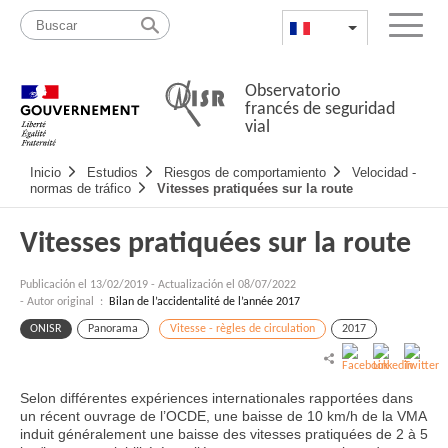
Pasar
Mapa
al
web
FR
List additional a
Menu
contenido
Observatorio
francés de seguridad
vial
Navigation
Inicio
Estudios
Riesgos de comportamiento
Velocidad -
principale
normas de tráfico
Vitesses pratiquées sur la route
Vitesses pratiquées sur la route
Publicación el
13/02/2019
-
Actualización el 08/07/2022
- Autor original :
Bilan de l’accidentalité de l’année 2017
ONISR
Panorama
Vitesse - règles de circulation
2017
Selon différentes expériences internationales rapportées dans
un récent ouvrage de l’OCDE, une baisse de 10 km/h de la VMA
induit généralement une baisse des vitesses pratiquées de 2 à 5