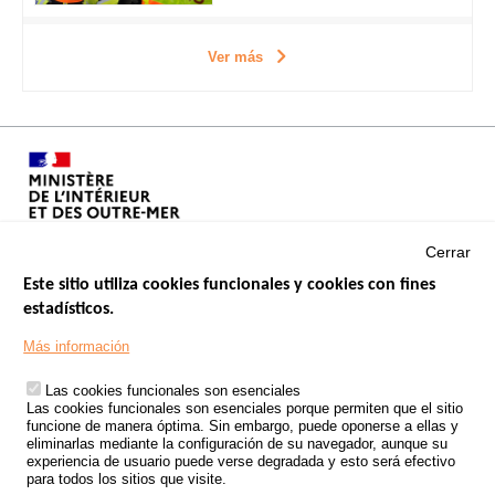
Ver más
Cerrar
Este sitio utiliza cookies funcionales y cookies con fines
estadísticos.
Menu
SITIOS DE GOBIERNO
Footer
Más información
INSEGURIDAD VIAL
Las cookies funcionales son esenciales
TRATAMIENTO DE DATOS PERSONALES PROCEDENTES DE
Las cookies funcionales son esenciales porque permiten que el sitio
ACCIDENTES DE TRÁFICO
funcione de manera óptima. Sin embargo, puede oponerse a ellas y
eliminarlas mediante la configuración de su navegador, aunque su
ESTUDIOS
experiencia de usuario puede verse degradada y esto será efectivo
para todos los sitios que visite.
CONVOCATORIA DE PROYECTOS DE ESTUDIOS