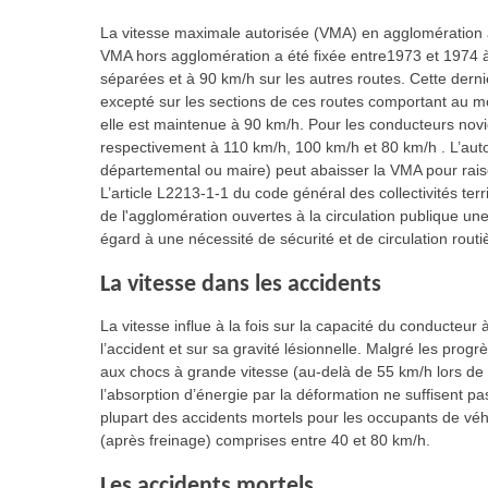
La vitesse maximale autorisée (VMA) en agglomération a
VMA hors agglomération a été fixée entre1973 et 1974 
séparées et à 90 km/h sur les autres routes. Cette derniè
excepté sur les sections de ces routes comportant au m
elle est maintenue à 90 km/h. Pour les conducteurs novic
respectivement à 110 km/h, 100 km/h et 80 km/h . L’autori
départemental ou maire) peut abaisser la VMA pour raiso
L’article L2213-1-1 du code général des collectivités terri
de l'agglomération ouvertes à la circulation publique une
égard à une nécessité de sécurité et de circulation routi
La vitesse dans les accidents
La vitesse influe à la fois sur la capacité du conducteur
l’accident et sur sa gravité lésionnelle. Malgré les prog
aux chocs à grande vitesse (au-delà de 55 km/h lors de 
l’absorption d’énergie par la déformation ne suffisent p
plupart des accidents mortels pour les occupants de véh
(après freinage) comprises entre 40 et 80 km/h.
Les accidents mortels