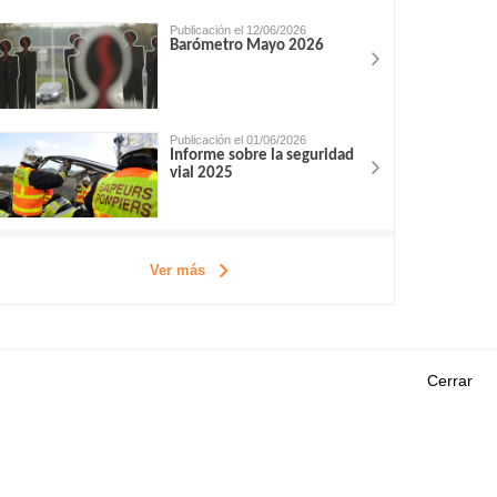
Publicación el 12/06/2026
Barómetro Mayo 2026
Publicación el 01/06/2026
Informe sobre la seguridad
vial 2025
Ver más
Cerrar
Outils
EVENTOS
PREGUNTAS MÁS
ORIA DE
FRECUENTES