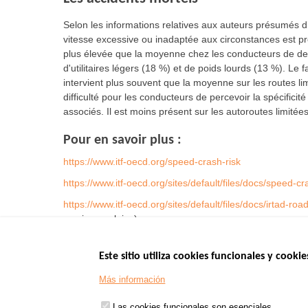
Selon les informations relatives aux auteurs présumés d’
vitesse excessive ou inadaptée aux circonstances est p
plus élevée que la moyenne chez les conducteurs de deu
d'utilitaires légers (18 %) et de poids lourds (13 %). Le
intervient plus souvent que la moyenne sur les routes li
difficulté pour les conducteurs de percevoir la spécific
associés. Il est moins présent sur les autoroutes limité
Pour en savoir plus :
https://www.itf-oecd.org/speed-crash-risk
https://www.itf-oecd.org/sites/default/files/docs/speed-cr
https://www.itf-oecd.org/sites/default/files/docs/irtad-r
version anglaise).
Este sitio utiliza cookies funcionales y cookie
Menu
SITIOS DE GOBI
Más información
Footer
www.data.gouv.fr
Las cookies funcionales son esenciales