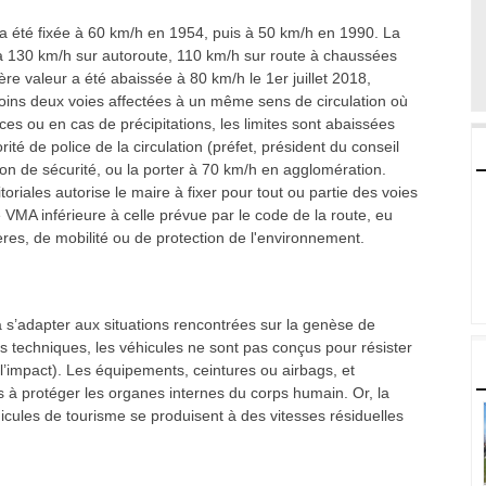
 été fixée à 60 km/h en 1954, puis à 50 km/h en 1990. La
à 130 km/h sur autoroute, 110 km/h sur route à chaussées
re valeur a été abaissée à 80 km/h le 1er juillet 2018,
oins deux voies affectées à un même sens de circulation où
es ou en cas de précipitations, les limites sont abaissées
té de police de la circulation (préfet, président du conseil
n de sécurité, ou la porter à 70 km/h en agglomération.
toriales autorise le maire à fixer pour tout ou partie des voies
 VMA inférieure à celle prévue par le code de la route, eu
ères, de mobilité ou de protection de l'environnement.
 à s’adapter aux situations rencontrées sur la genèse de
rès techniques, les véhicules ne sont pas conçus pour résister
l’impact). Les équipements, ceintures ou airbags, et
as à protéger les organes internes du corps humain. Or, la
icules de tourisme se produisent à des vitesses résiduelles