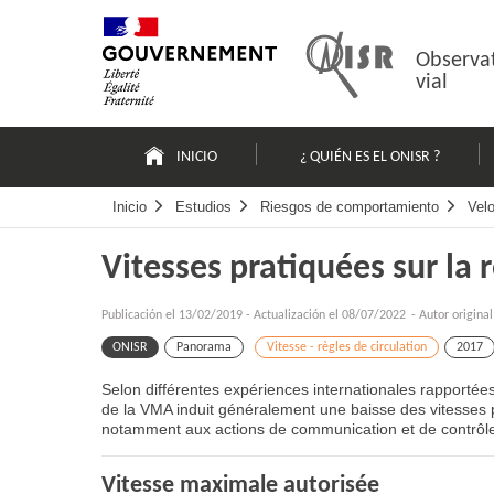
Pasar
Mapa
al
web
contenido
Observat
vial
Navigation
principale
INICIO
¿ QUIÉN ES EL ONISR ?
Inicio
Estudios
Riesgos de comportamiento
Velo
Vitesses pratiquées sur la 
Publicación el
13/02/2019
-
Actualización el 08/07/2022
- Autor origina
ONISR
Panorama
Vitesse - règles de circulation
2017
Selon différentes expériences internationales rapporté
de la VMA induit généralement une baisse des vitesses pr
notamment aux actions de communication et de contrôl
Vitesse maximale autorisée