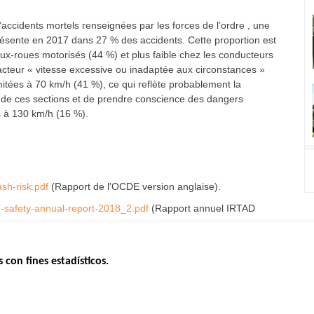
accidents mortels renseignées par les forces de l’ordre , une
résente en 2017 dans 27 % des accidents. Cette proportion est
x-roues motorisés (44 %) et plus faible chez les conducteurs
 facteur « vitesse excessive ou inadaptée aux circonstances »
mitées à 70 km/h (41 %), ce qui reflète probablement la
ité de ces sections et de prendre conscience des dangers
es à 130 km/h (16 %).
ash-risk.pdf
(Rapport de l'OCDE version anglaise).
oad-safety-annual-report-2018_2.pdf
(Rapport annuel IRTAD
s con fines estadísticos.
ERNO
INSEGURIDAD VIAL
ESTUDIOS
Tablero mensual
CONVOCAT