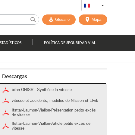
FR
List additional act
Glosario
Mapa
STADÍSTICOS
POLÍTICA DE SEGURIDAD VIAL
Descargas
bilan ONISR - Synthèse la vitesse
vitesse et accidents, modèles de Nilsson et Elvik
Ifsttar-Laumon-Viallon-Présentation petits excès
de vitesse
Ifsttar-Laumon-Viallon-Article petits excès de
vitesse