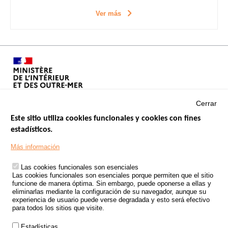
Ver más
Cerrar
Este sitio utiliza cookies funcionales y cookies con fines
estadísticos.
Menu
SITIOS DE GOBIERNO
Footer
Más información
INSEGURIDAD VIAL
Las cookies funcionales son esenciales
TRATAMIENTO DE DATOS PERSONALES PROCEDENTES DE
Las cookies funcionales son esenciales porque permiten que el sitio
ACCIDENTES DE TRÁFICO
funcione de manera óptima. Sin embargo, puede oponerse a ellas y
eliminarlas mediante la configuración de su navegador, aunque su
ESTUDIOS
experiencia de usuario puede verse degradada y esto será efectivo
para todos los sitios que visite.
CONVOCATORIA DE PROYECTOS DE ESTUDIOS
Estadísticas
POLÍTICA DE SEGURIDAD VIAL