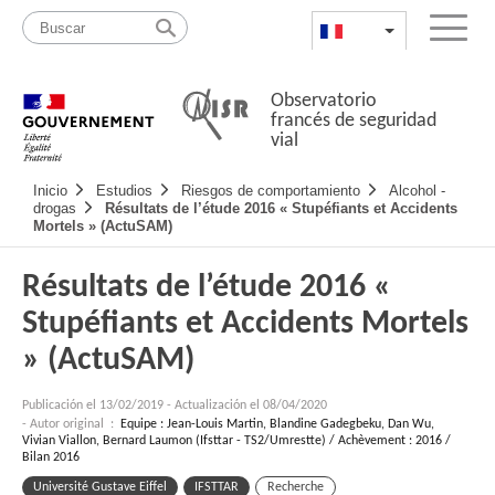
Pasar
Mapa
al
web
FR
List additional a
Menu
contenido
Observatorio
francés de seguridad
vial
Navigation
Inicio
Estudios
Riesgos de comportamiento
Alcohol -
principale
drogas
Résultats de l’étude 2016 « Stupéfiants et Accidents
Mortels » (ActuSAM)
Résultats de l’étude 2016 «
Stupéfiants et Accidents Mortels
» (ActuSAM)
Publicación el
13/02/2019
-
Actualización el 08/04/2020
- Autor original :
Equipe : Jean-Louis Martin, Blandine Gadegbeku, Dan Wu,
Vivian Viallon, Bernard Laumon (Ifsttar - TS2/Umrestte) / Achèvement : 2016 /
Bilan 2016
Université Gustave Eiffel
IFSTTAR
Recherche