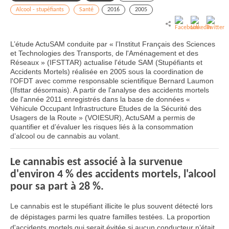
Alcool - stupéfiants
Santé
2016
2005
L’étude ActuSAM conduite par « l’Institut Français des Sciences
et Technologies des Transports, de l'Aménagement et des
Réseaux » (IFSTTAR) actualise l'étude SAM (Stupéfiants et
Accidents Mortels) réalisée en 2005 sous la coordination de
l'OFDT avec comme responsable scientifique Bernard Laumon
(Ifsttar désormais). A partir de l'analyse des accidents mortels
de l'année 2011 enregistrés dans la base de données «
Véhicule Occupant Infrastructure Etudes de la Sécurité des
Usagers de la Route » (VOIESUR), ActuSAM a permis de
quantifier et d’évaluer les risques liés à la consommation
d’alcool ou de cannabis au volant.
Le cannabis est associé à la survenue
d'environ 4 % des accidents mortels, l'alcool
pour sa part à 28 %.
Le cannabis est le stupéfiant illicite le plus souvent détecté lors
de dépistages parmi les quatre familles testées. La proportion
d'accidents mortels qui serait évitée si aucun conducteur n’était