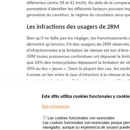
différentes (entre 39 et 41 km/h). Au-delà de la compar
permettent d’identifier les différents facteurs pouvant
géométrie du carrefour, le régime de circulation ainsi que
Les infractions des usagers de 2RM
Bien qu’il ne faille pas les négliger, les franchissement
démontré qu’environ 1% des usagers de 2RM observés fr
d’infractionnistes à la limitation de vitesse est loin d’êt
2RM toutes puissances confondues ont dépassé la limitat
que 24% des motocyclistes dépassent la limitation de vit
39% au feu « jaune ». Dans la plupart des cas, les excè
il existe un lien entre le taux d’infraction à la vitesse e
importante, plus le taux d’infractionnistes risque d’être é
Este sitio utiliza cookies funcionales y cookie
Menu
SITIOS DE GOBI
Más información
Footer
www.data.gouv.fr
Las cookies funcionales son esenciales
www.gouvernement
Las cookies funcionales son esenciales porque perm
www.legifrance.go
navegador, aunque su experiencia de usuario puede v