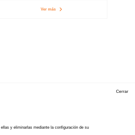
Ver más
Cerrar
Outils
EVENTOS
PREGUNTAS MÁS
ORIA DE
FRECUENTES
 DE ESTUDIOS
llas y eliminarlas mediante la configuración de su
GLOSARIO
E SEGURIDAD VIAL