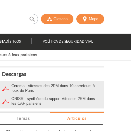
Glosario
Mapa
STADÍSTICOS
POLÍTICA DE SEGURIDAD VIAL
ours à feux parisiens
Descargas
Cerema - vitesses des 2RM dans 10 carrefours à
feux de Paris
ONISR - synthèse du rapport Vitesses 2RM dans
les CAF parisiens
Temas
Artículos