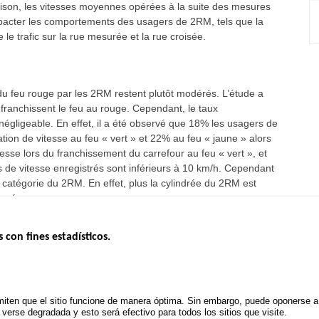
aison, les vitesses moyennes opérées à la suite des mesures
 impacter les comportements des usagers de 2RM, tels que la
 le trafic sur la rue mesurée et la rue croisée.
s du feu rouge par les 2RM restent plutôt modérés. L’étude a
anchissent le feu au rouge. Cependant, le taux
re négligeable. En effet, il a été observé que 18% les usagers de
ion de vitesse au feu « vert » et 22% au feu « jaune » alors
esse lors du franchissement du carrefour au feu « vert », et
s de vitesse enregistrés sont inférieurs à 10 km/h. Cependant
t la catégorie du 2RM. En effet, plus la cylindrée du 2RM est
levé.
s con fines estadísticos.
ERNO
INSEGURIDAD VIAL
ESTUDIOS
Tablero mensual
CONVOCAT
.gouv.fr
Informe anual de la seguridad vial
PROYECTOS
iten que el sitio funcione de manera óptima. Sin embargo, puede oponerse a e
uv.fr
Informe anual de la delincuencia
erse degradada y esto será efectivo para todos los sitios que visite.
POLÍTICA D