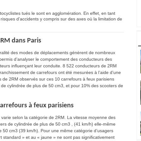
ocyclistes tués le sont en agglomération. En effet, en tant
risques d’accidents y compris sur des axes où la limitation de
2RM dans Paris
 pluralité des modes de déplacements génèrent de nombreux
a permis d’analyser le comportement des conducteurs des
teurs influençant leur conduite. 8 522 conducteurs de 2RM
 franchissement de carrefours ont été mesurées à l’aide d’une
s de 2RM observés sur ces 10 carrefours à feux parisiens
 de cylindrée de plus de 50 cm3, et pour 10% des scooters de
rrefours à feux parisiens
e varie selon la catégorie de 2RM. La vitesse moyenne des
ters de cylindrée de plus de 50 cm3 , (41 km/h) elle-même
 de 50 cm3 (39 km/h). Pour une même catégorie d’usagers
 standard » et au « jaune » ne sont pas significativement