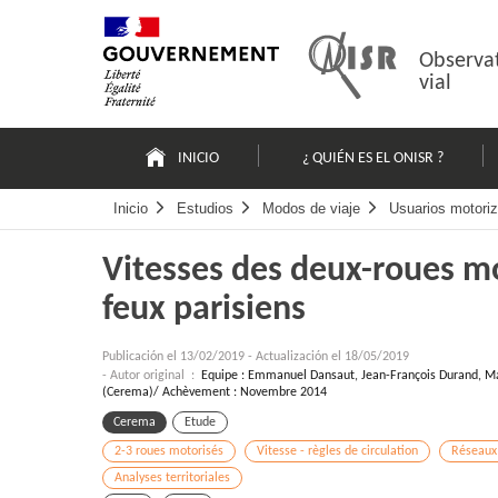
Pasar
Mapa
al
web
contenido
Observat
vial
Navigation
principale
INICIO
¿ QUIÉN ES EL ONISR ?
Inicio
Estudios
Modos de viaje
Usuarios motori
Vitesses des deux-roues mo
feux parisiens
Publicación el
13/02/2019
-
Actualización el 18/05/2019
- Autor original :
Equipe : Emmanuel Dansaut, Jean-François Durand, Ma
(Cerema)/ Achèvement : Novembre 2014
Cerema
Etude
2-3 roues motorisés
Vitesse - règles de circulation
Réseaux
Analyses territoriales