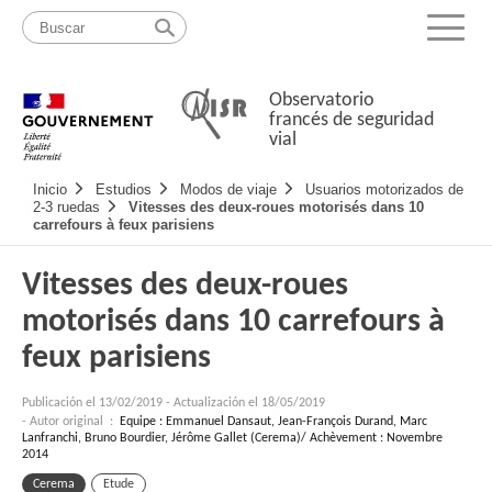
Pasar
Mapa
al
web
Menu
contenido
Observatorio
francés de seguridad
vial
Navigation
Inicio
Estudios
Modos de viaje
Usuarios motorizados de
principale
2-3 ruedas
Vitesses des deux-roues motorisés dans 10
carrefours à feux parisiens
Vitesses des deux-roues
motorisés dans 10 carrefours à
feux parisiens
Publicación el
13/02/2019
-
Actualización el 18/05/2019
- Autor original :
Equipe : Emmanuel Dansaut, Jean-François Durand, Marc
Lanfranchi, Bruno Bourdier, Jérôme Gallet (Cerema)/ Achèvement : Novembre
2014
Cerema
Etude