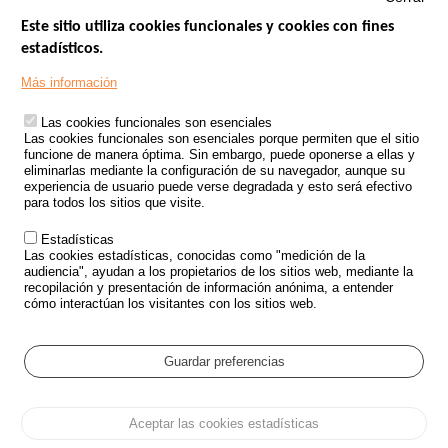
Este sitio utiliza cookies funcionales y cookies con fines
estadísticos.
Menu
SITIOS DE GOBIERNO
Footer
Más información
INSEGURIDAD VIAL
Las cookies funcionales son esenciales
TRATAMIENTO DE DATOS PERSONALES PROCEDENTES DE
Las cookies funcionales son esenciales porque permiten que el sitio
ACCIDENTES DE TRÁFICO
funcione de manera óptima. Sin embargo, puede oponerse a ellas y
eliminarlas mediante la configuración de su navegador, aunque su
ESTUDIOS
experiencia de usuario puede verse degradada y esto será efectivo
para todos los sitios que visite.
CONVOCATORIA DE PROYECTOS DE ESTUDIOS
Estadísticas
POLÍTICA DE SEGURIDAD VIAL
Las cookies estadísticas, conocidas como "medición de la
audiencia", ayudan a los propietarios de los sitios web, mediante la
recopilación y presentación de información anónima, a entender
Outils
EVENTOS
cómo interactúan los visitantes con los sitios web.
PREGUNTAS MÁS FRECUENTES
GLOSARIO
Guardar preferencias
Cookie settings
Aceptar las cookies estadísticas
Menu
Mapa del sitio
Protección de datos y Cookies
Administrar las cookies
Pied