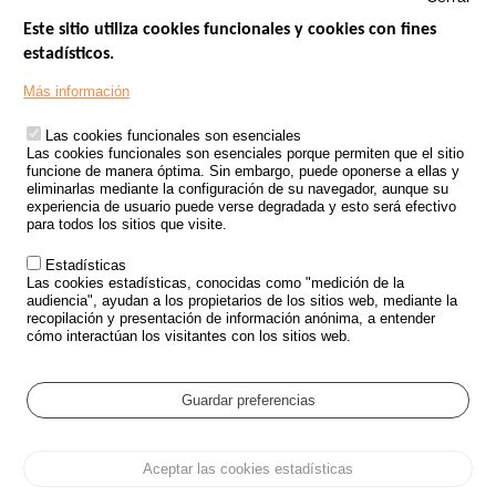
Este sitio utiliza cookies funcionales y cookies con fines
estadísticos.
Menu
SITIOS DE GOBIERNO
Footer
Más información
INSEGURIDAD VIAL
Las cookies funcionales son esenciales
TRATAMIENTO DE DATOS PERSONALES PROCEDENTES DE
Las cookies funcionales son esenciales porque permiten que el sitio
ACCIDENTES DE TRÁFICO
funcione de manera óptima. Sin embargo, puede oponerse a ellas y
eliminarlas mediante la configuración de su navegador, aunque su
ESTUDIOS
experiencia de usuario puede verse degradada y esto será efectivo
para todos los sitios que visite.
CONVOCATORIA DE PROYECTOS DE ESTUDIOS
Estadísticas
POLÍTICA DE SEGURIDAD VIAL
Las cookies estadísticas, conocidas como "medición de la
audiencia", ayudan a los propietarios de los sitios web, mediante la
recopilación y presentación de información anónima, a entender
Outils
EVENTOS
cómo interactúan los visitantes con los sitios web.
PREGUNTAS MÁS FRECUENTES
GLOSARIO
Guardar preferencias
Cookie settings
Aceptar las cookies estadísticas
Menu
Mapa del sitio
Protección de datos y Cookies
Administrar las cookies
Pied