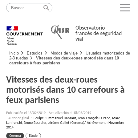
Pasar
Mapa
al
web
Menu
contenido
Observatorio
francés de seguridad
vial
Navigation
Inicio
Estudios
Modos de viaje
Usuarios motorizados de
principale
2-3 ruedas
Vitesses des deux-roues motorisés dans 10
carrefours à feux parisiens
Vitesses des deux-roues
motorisés dans 10 carrefours à
feux parisiens
Publicación el
13/02/2019
-
Actualización el 18/05/2019
- Autor original :
Equipe : Emmanuel Dansaut, Jean-François Durand, Marc
Lanfranchi, Bruno Bourdier, Jérôme Gallet (Cerema)/ Achèvement : Novembre
2014
Cerema
Etude