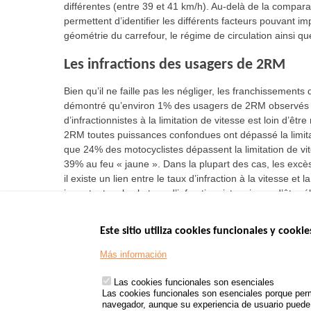
différentes (entre 39 et 41 km/h). Au-delà de la compar
permettent d’identifier les différents facteurs pouvant
géométrie du carrefour, le régime de circulation ainsi que
Les infractions des usagers de 2RM
Bien qu’il ne faille pas les négliger, les franchissement
démontré qu’environ 1% des usagers de 2RM observés fr
d’infractionnistes à la limitation de vitesse est loin d’êt
2RM toutes puissances confondues ont dépassé la limitat
que 24% des motocyclistes dépassent la limitation de vit
39% au feu « jaune ». Dans la plupart des cas, les excè
il existe un lien entre le taux d’infraction à la vitesse e
importante, plus le taux d’infractionnistes risque d’être é
Este sitio utiliza cookies funcionales y cookie
Menu
SITIOS DE GOBI
Más información
Footer
www.data.gouv.fr
Las cookies funcionales son esenciales
www.gouvernement
Las cookies funcionales son esenciales porque perm
www.legifrance.go
navegador, aunque su experiencia de usuario puede v