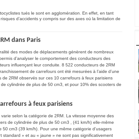
ocyclistes tués le sont en agglomération. En effet, en tant
risques d’accidents y compris sur des axes où la limitation de
2RM dans Paris
 pluralité des modes de déplacements génèrent de nombreux
a permis d’analyser le comportement des conducteurs des
teurs influençant leur conduite. 8 522 conducteurs de 2RM
 franchissement de carrefours ont été mesurées à l’aide d’une
s de 2RM observés sur ces 10 carrefours à feux parisiens
 de cylindrée de plus de 50 cm3, et pour 10% des scooters de
rrefours à feux parisiens
e varie selon la catégorie de 2RM. La vitesse moyenne des
ters de cylindrée de plus de 50 cm3 , (41 km/h) elle-même
 de 50 cm3 (39 km/h). Pour une même catégorie d’usagers
 standard » et au « jaune » ne sont pas significativement