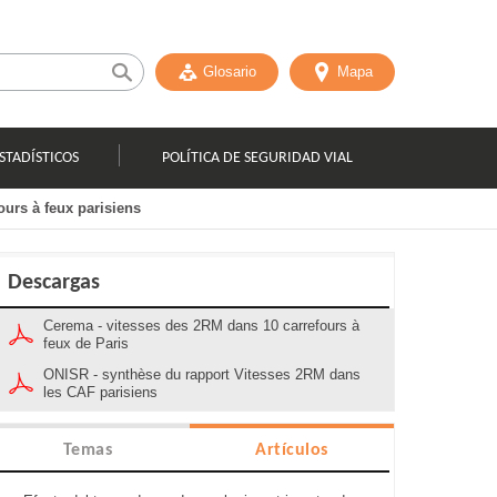
Glosario
Mapa
STADÍSTICOS
POLÍTICA DE SEGURIDAD VIAL
ours à feux parisiens
Descargas
Cerema - vitesses des 2RM dans 10 carrefours à
feux de Paris
ONISR - synthèse du rapport Vitesses 2RM dans
les CAF parisiens
Temas
Artículos