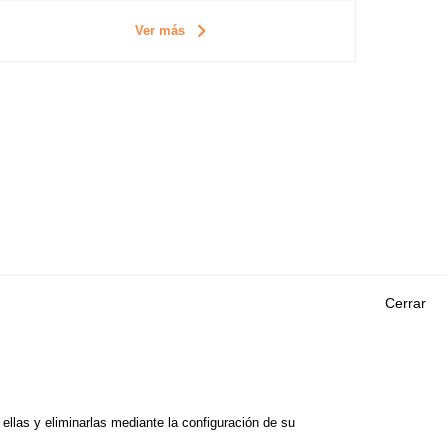
Ver más
Cerrar
Outils
EVENTOS
PREGUNTAS MÁS
ORIA DE
FRECUENTES
 DE ESTUDIOS
llas y eliminarlas mediante la configuración de su
GLOSARIO
E SEGURIDAD VIAL