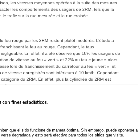
aison, les vitesses moyennes opérées à la suite des mesures
 impacter les comportements des usagers de 2RM, tels que la
 le trafic sur la rue mesurée et la rue croisée.
s du feu rouge par les 2RM restent plutôt modérés. L’étude a
anchissent le feu au rouge. Cependant, le taux
re négligeable. En effet, il a été observé que 18% les usagers de
ion de vitesse au feu « vert » et 22% au feu « jaune » alors
esse lors du franchissement du carrefour au feu « vert », et
s de vitesse enregistrés sont inférieurs à 10 km/h. Cependant
t la catégorie du 2RM. En effet, plus la cylindrée du 2RM est
levé.
s con fines estadísticos.
ERNO
INSEGURIDAD VIAL
ESTUDIOS
Tablero mensual
CONVOCAT
.gouv.fr
Informe anual de la seguridad vial
PROYECTOS
iten que el sitio funcione de manera óptima. Sin embargo, puede oponerse a e
uv.fr
Informe anual de la delincuencia
erse degradada y esto será efectivo para todos los sitios que visite.
POLÍTICA D