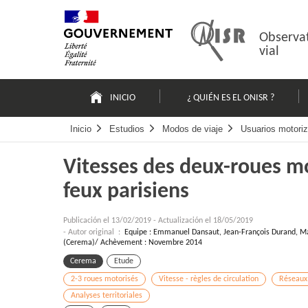
Pasar
Mapa
al
web
contenido
Observat
vial
Navigation
principale
INICIO
¿ QUIÉN ES EL ONISR ?
Inicio
Estudios
Modos de viaje
Usuarios motori
Vitesses des deux-roues mo
feux parisiens
Publicación el
13/02/2019
-
Actualización el 18/05/2019
- Autor original :
Equipe : Emmanuel Dansaut, Jean-François Durand, Ma
(Cerema)/ Achèvement : Novembre 2014
Cerema
Etude
2-3 roues motorisés
Vitesse - règles de circulation
Réseaux
Analyses territoriales