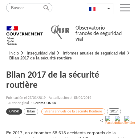
Pasar
Mapa
al
web
FR
List additional a
Menu
contenido
Observatorio
francés de seguridad
vial
Navigation
Inicio
Inseguridad vial
Informes anuales de seguridad vial
principale
Bilan 2017 de la sécurité routière
Bilan 2017 de la sécurité
routière
Publicación el
27/03/2019
-
Actualización el 18/09/2019
- Autor original :
Cerema-ONISR
ONISR
Bilan
Bilans annuels de la Sécurité Routière
2017
En 2017, on dénombre 58 613 accidents corporels de la