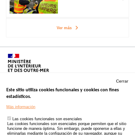
Ver más
Cerrar
Este sitio utiliza cookies funcionales y cookies con fines
estadísticos.
Menu
SITIOS DE GOBIERNO
Footer
Más información
INSEGURIDAD VIAL
Las cookies funcionales son esenciales
TRATAMIENTO DE DATOS PERSONALES PROCEDENTES DE
Las cookies funcionales son esenciales porque permiten que el sitio
ACCIDENTES DE TRÁFICO
funcione de manera óptima. Sin embargo, puede oponerse a ellas y
eliminarlas mediante la configuración de su navegador, aunque su