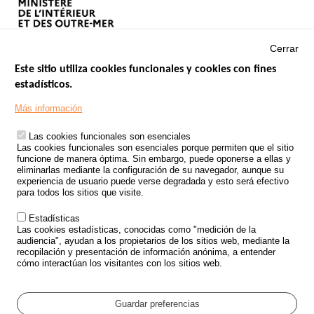
Cerrar
Este sitio utiliza cookies funcionales y cookies con fines
estadísticos.
Menu
SITIOS DE GOBIERNO
Footer
Más información
INSEGURIDAD VIAL
Las cookies funcionales son esenciales
TRATAMIENTO DE DATOS PERSONALES PROCEDENTES DE
Las cookies funcionales son esenciales porque permiten que el sitio
ACCIDENTES DE TRÁFICO
funcione de manera óptima. Sin embargo, puede oponerse a ellas y
eliminarlas mediante la configuración de su navegador, aunque su
ESTUDIOS
experiencia de usuario puede verse degradada y esto será efectivo
para todos los sitios que visite.
CONVOCATORIA DE PROYECTOS DE ESTUDIOS
Estadísticas
POLÍTICA DE SEGURIDAD VIAL
Las cookies estadísticas, conocidas como "medición de la
audiencia", ayudan a los propietarios de los sitios web, mediante la
recopilación y presentación de información anónima, a entender
Outils
EVENTOS
cómo interactúan los visitantes con los sitios web.
PREGUNTAS MÁS FRECUENTES
GLOSARIO
Guardar preferencias