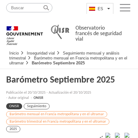
Pasar
Mapa
al
web
ES
List additional a
Menu
contenido
Observatorio
francés de seguridad
vial
Navigation
Inicio
Inseguridad vial
Seguimiento mensual y análisis
principale
trimestral
Barómetro mensual en Francia metropolitana y en el
ultramar
Barómetro Septiembre 2025
Barómetro Septiembre 2025
Publicación el
20/10/2025
-
Actualización el 20/10/2025
- Autor original :
ONISR
ONISR
Seguimiento
Barómetro mensual en Francia metropolitana y en el ultramar
Barómetro trimestral en Francia metropolitana y en el ultramar
2025