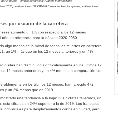
por la policía - Ámbito geográfico: Francia metropolitana
finitivas 2023), estimaciones ONISR-UGE para los heridos graves, estimaciones
es por usuario de la carretera
2 meses aumentó un 1% con respecto a los 12 meses
el año de referencia para la década 2020-2030.
do algo menos de la mitad de todas las muertes en carretera.
551, un 1% más que en los 12 meses anteriores y un 4%
ocicletas
han disminuido significativamente en los últimos 12
e los 12 meses anteriores y un 4% menos en comparación con
erablemente en los últimos 12 meses: han fallecido 472
iores y un 2% menos que en 2019.
ostrado una tendencia a la baja: 231 ciclistas fallecidos, un
 esta cifra es un 24% superior a la de 2019. Los franceses
te individuales para desplazamientos cortos en ciudad, pero