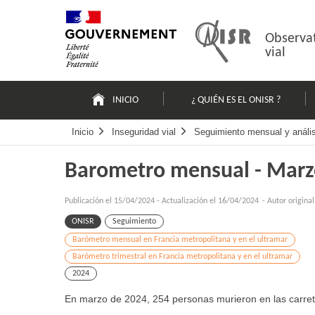
Pasar
Mapa
al
web
contenido
Observat
vial
Navigation
principale
INICIO
¿ QUIÉN ES EL ONISR ?
Inicio
Inseguridad vial
Seguimiento mensual y análisi
Barometro mensual - Marz
Publicación el
15/04/2024
-
Actualización el 16/04/2024
- Autor origina
ONISR
Seguimiento
Barómetro mensual en Francia metropolitana y en el ultramar
Barómetro trimestral en Francia metropolitana y en el ultramar
2024
En marzo de 2024, 254 personas murieron en las carrete