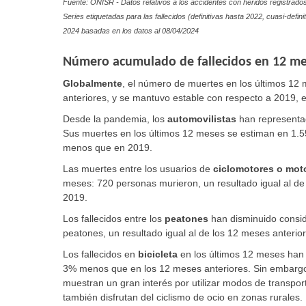
Fuente: ONISR - Datos relativos a los accidentes con heridos registrados 
Series etiquetadas para las fallecidos (definitivas hasta 2022, cuasi-de
2024 basadas en los datos al
08/04/2024
Número acumulado de fallecidos en 12 mes
Globalmente
, el número de muertes en los últimos 1
anteriores, y se mantuvo estable con respecto a 2019, 
Desde la pandemia, los
automovilistas
han representa
Sus muertes en los últimos 12 meses se estiman en 1.
menos que en 2019.
Las muertes entre los usuarios de
ciclomotores o mot
meses: 720 personas murieron, un resultado igual al d
2019.
Los fallecidos entre los
peatones
han disminuido consid
peatones, un resultado igual al de los 12 meses anter
Los fallecidos en
bicicleta
en los últimos 12 meses han m
3% menos que en los 12 meses anteriores. Sin embargo,
muestran un gran interés por utilizar modos de transpor
también disfrutan del ciclismo de ocio en zonas rurales.