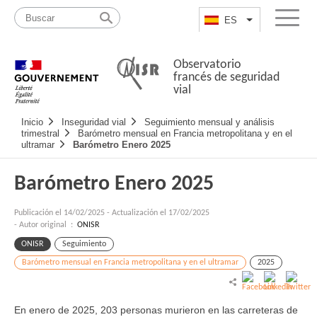
Pasar
Mapa
al
web
ES
List additional a
Menu
contenido
Observatorio
francés de seguridad
vial
Navigation
Inicio
Inseguridad vial
Seguimiento mensual y análisis
principale
trimestral
Barómetro mensual en Francia metropolitana y en el
ultramar
Barómetro Enero 2025
Barómetro Enero 2025
Publicación el
14/02/2025
-
Actualización el 17/02/2025
- Autor original :
ONISR
ONISR
Seguimiento
Barómetro mensual en Francia metropolitana y en el ultramar
2025
En enero de 2025, 203 personas murieron en las carreteras de