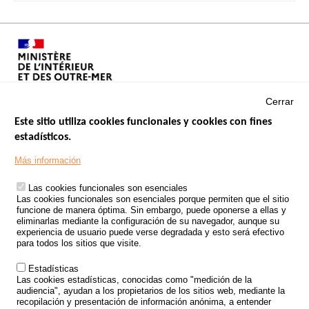
Cerrar
Este sitio utiliza cookies funcionales y cookies con fines
estadísticos.
Menu
SITIOS DE GOBIERNO
Footer
Más información
INSEGURIDAD VIAL
Las cookies funcionales son esenciales
TRATAMIENTO DE DATOS PERSONALES PROCEDENTES DE
Las cookies funcionales son esenciales porque permiten que el sitio
ACCIDENTES DE TRÁFICO
funcione de manera óptima. Sin embargo, puede oponerse a ellas y
eliminarlas mediante la configuración de su navegador, aunque su
ESTUDIOS
experiencia de usuario puede verse degradada y esto será efectivo
para todos los sitios que visite.
CONVOCATORIA DE PROYECTOS DE ESTUDIOS
Estadísticas
POLÍTICA DE SEGURIDAD VIAL
Las cookies estadísticas, conocidas como "medición de la
audiencia", ayudan a los propietarios de los sitios web, mediante la
recopilación y presentación de información anónima, a entender
Outils
EVENTOS