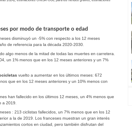
tivas 2024
), estimaciones ONISR-UGE para los heridos graves, estimaciones
ses por modo de transporte o edad
 meses disminuyó un -5% con respecto a los 12 meses
 año de referencia para la década 2020-2030.
do algo menos de la mitad de todas las muertes en carretera.
504, un 1% menos que en los 12 meses anteriores y un 7%
ocicletas
vuelto a aumentar en los últimos meses: 672
enos que en los 12 meses anteriores y un 10% menos con
ones han fallecido en los últimos 12 meses, un 4% menos que
o a 2019.
meses : 213 ciclistas fallecidos, un 7% menos que en los 12
erior a la de 2019. Los franceses muestran un gran interés
lazamientos cortos en ciudad, pero también disfrutan del