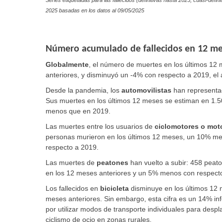
Series etiquetadas para las fallecidos (definitivas hasta 2023,
cuasi-defini
2025 basadas en los datos al
09/05/2025
Número acumulado de fallecidos en 12 me
Globalmente
,
el número de muertes en los últimos 12
anteriores, y disminuyó un -4% con respecto a 2019, el
Desde la pandemia, los
automovilistas
han representa
Sus muertes en los últimos 12 meses se estiman en 1.
menos que en 2019.
Las muertes entre los usuarios de
ciclomotores o mot
personas murieron en los últimos 12 meses, un 10% m
respecto a 2019.
Las muertes de
peatones
han vuelto a subir: 458 peat
en los 12 meses anteriores y un 5% menos con respect
Los fallecidos en
bicicleta
disminuye en los últimos 12 
meses anteriores. Sin embargo, esta cifra es un 14% inf
por utilizar modos de transporte individuales para desp
ciclismo de ocio en zonas rurales.