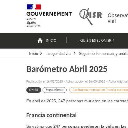
Pasar
Mapa
al
web
contenido
Observat
vial
Navigation
principale
INICIO
¿ QUIÉN ES EL ONISR ?
Inicio
Inseguridad vial
Seguimiento mensual y análisi
Barómetro Abril 2025
Publicación el
16/05/2025
-
Actualización el 16/05/2025
- Autor origina
ONISR
Seguimiento
Barómetro mensual en Francia metropol
En abril de 2025, 247 personas murieron en las carreter
Francia continental
Se estima que
247 personas perdieron la vida en las 