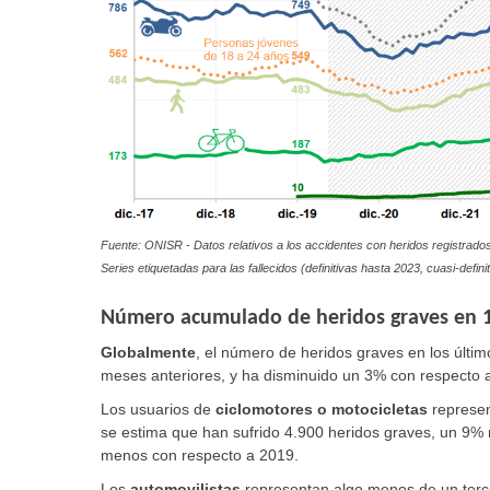
Fuente: ONISR - Datos relativos a los accidentes con heridos registrados 
Series etiquetadas para las fallecidos (definitivas hasta 2023,
cuasi-defini
Número acumulado de heridos graves en 
Globalmente
,
el número de heridos graves en los últi
meses anteriores, y ha disminuido un 3% con respecto 
Los usuarios de
ciclomotores o motocicletas
represen
se estima que han sufrido 4.900 heridos graves, un 9%
menos con respecto a 2019.
Los
automovilistas
representan algo menos de un terci