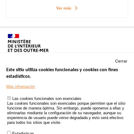
Ver más
Cerrar
Este sitio utiliza cookies funcionales y cookies con fines
estadísticos.
Menu
SITIOS DE GOBIERNO
Footer
Más información
INSEGURIDAD VIAL
Las cookies funcionales son esenciales
TRATAMIENTO DE DATOS PERSONALES PROCEDENTES DE
Las cookies funcionales son esenciales porque permiten que el sitio
ACCIDENTES DE TRÁFICO
funcione de manera óptima. Sin embargo, puede oponerse a ellas y
eliminarlas mediante la configuración de su navegador, aunque su
ESTUDIOS
experiencia de usuario puede verse degradada y esto será efectivo
para todos los sitios que visite.
CONVOCATORIA DE PROYECTOS DE ESTUDIOS
Estadísticas