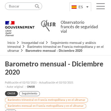
Pasar
Mapa
al
web
ES
List additional a
Menu
contenido
Observatorio
francés de seguridad
vial
Navigation
Inicio
Inseguridad vial
Seguimiento mensual y análisis
principale
trimestral
Barómetro trimestral en Francia metropolitana y en el
ultramar
Barometro mensual - Diciembre 2020
Barometro mensual - Diciembre
2020
Publicación el
02/02/2021
-
Actualización el 02/02/2021
- Autor original :
ONISR
ONISR
Seguimiento
Barómetro trimestral en Francia metropolitana y en el ultramar
Barómetro mensual en Francia metropolitana y en el ultramar