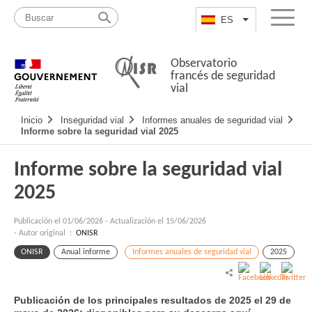
Pasar
Mapa
al
web
ES
List additional a
Menu
contenido
Observatorio
francés de seguridad
vial
Navigation
Inicio
Inseguridad vial
Informes anuales de seguridad vial
principale
Informe sobre la seguridad vial 2025
Informe sobre la seguridad vial
2025
Publicación el
01/06/2026
-
Actualización el 15/06/2026
- Autor original :
ONISR
ONISR
Anual informe
Informes anuales de seguridad vial
2025
Publicación de los principales resultados de 2025 el 29 de