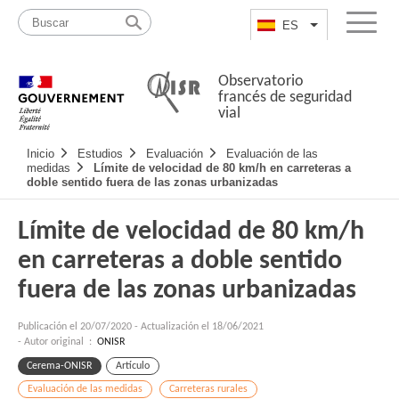
Pasar
Mapa
al
web
ES
List additional a
Menu
contenido
Observatorio
francés de seguridad
vial
Navigation
Inicio
Estudios
Evaluación
Evaluación de las
principale
medidas
Límite de velocidad de 80 km/h en carreteras a
doble sentido fuera de las zonas urbanizadas
Límite de velocidad de 80 km/h
en carreteras a doble sentido
fuera de las zonas urbanizadas
Publicación el
20/07/2020
-
Actualización el 18/06/2021
- Autor original :
ONISR
Cerema-ONISR
Artículo
Evaluación de las medidas
Carreteras rurales