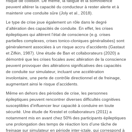
risque de collision. De même, la fatigue et la somnolence
peuvent altérer la capacité du conducteur à rester alerte et à
maintenir une conduite sûre (Joly et al., 2018).
Le type de crise joue également un rôle dans le degré
d’altération des capacités de conduite. En effet, les crises
épileptiques qui altèrent l’état de conscience (e.g. crises
partielles complexes, crises tonico-cloniques généralisées) sont
généralement associées à un risque accru d'accidents (Gastaut
et Zifkin, 1987). Une étude de Ban et collaborateurs (2020) a
démontré que les crises focales avec altération de la conscience
peuvent provoquer des altérations significatives des capacités
de conduite sur simulateur, incluant une accélération
involontaire, une perte de contrôle directionnel et de freinage,
augmentant ainsi le risque d'accidents.
Même en dehors des périodes de crise, les personnes
épileptiques peuvent rencontrer diverses difficultés cognitives
susceptibles d'influencer leur capacité à conduire en toute
sécurité. Une étude de Krestel et collaborateurs (2011) a
notamment mis en avant chez 50% des participants épileptiques
une prolongation des temps de réaction lors d’une tâche de
freinage sur simulateur en période inter-ictale, qui correspond à