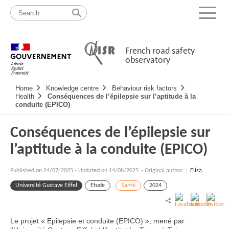
Skip
Site
to
map
Menu
content
French road safety
observatory
Navigation
Home
Knowledge centre
Behaviour risk factors
principale
Health
Conséquences de l’épilepsie sur l’aptitude à la
conduite (EPICO)
Conséquences de l’épilepsie sur
l’aptitude à la conduite (EPICO)
Published on
24/07/2025
-
Updated on 14/08/2025
- Original author :
Elisa
Université Gustave Eiffel
Etude
Santé
2024
Le projet « Epilepsie et conduite (EPICO) », mené par