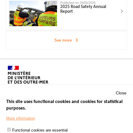
Published on 29/05/2026
2025 Road Safety Annual
Report
See more
Close
This site uses functional cookies and cookies for statistical
purposes.
Menu
GOVERNMENT WEBSITES
Footer
More information
ROAD SAFETY PERFORMANCE
Functional cookies are essential
PROCESSING OF PERSONAL DATA FROM ROAD ACCIDENTS