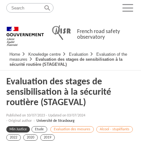
Skip
Site
to
map
Menu
content
French road safety
observatory
Navigation
Home
Knowledge centre
Evaluation
Evaluation of the
principale
measures
Evaluation des stages de sensibilisation à la
sécurité routière (STAGEVAL)
Evaluation des stages de
sensibilisation à la sécurité
routière (STAGEVAL)
Published on
10/07/2023
-
Updated on 03/07/2024
- Original author :
Université de Strasbourg
Min Justice
Etude
Evaluation des mesures
Alcool - stupéfiants
2022
2020
2019