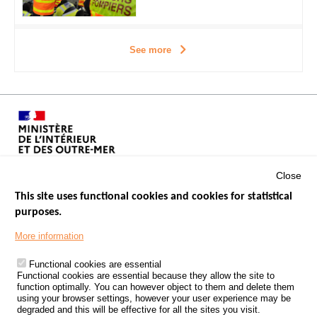
See more
Close
This site uses functional cookies and cookies for statistical
purposes.
Menu
GOVERNMENT WEBSITES
Footer
More information
ROAD SAFETY PERFORMANCE
Functional cookies are essential
PROCESSING OF PERSONAL DATA FROM ROAD ACCIDENTS
Functional cookies are essential because they allow the site to
function optimally. You can however object to them and delete them
KNOWLEDGE CENTRE
using your browser settings, however your user experience may be
degraded and this will be effective for all the sites you visit.
CALL FOR RESEARCH PROJECTS