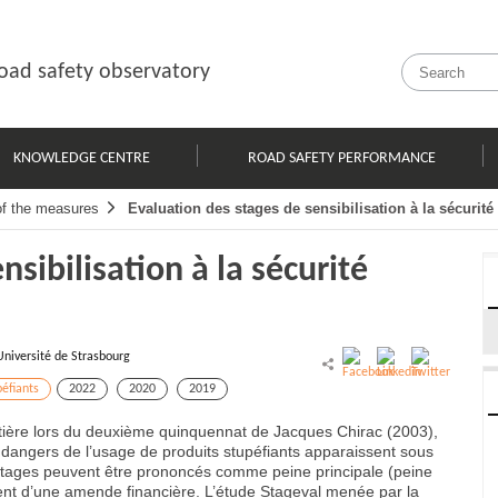
oad safety observatory
KNOWLEDGE CENTRE
ROAD SAFETY PERFORMANCE
of the measures
Evaluation des stages de sensibilisation à la sécurit
nsibilisation à la sécurité
Université de Strasbourg
péfiants
2022
2020
2019
outière lors du deuxième quinquennat de Jacques Chirac (2003),
ux dangers de l’usage de produits stupéfiants apparaissent sous
s stages peuvent être prononcés comme peine principale (peine
nt d’une amende financière. L’étude Stageval menée par la