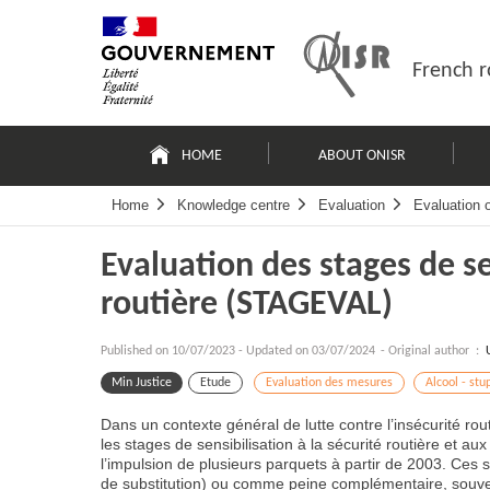
Skip
Site
to
map
content
French r
Navigation
principale
HOME
ABOUT ONISR
Home
Knowledge centre
Evaluation
Evaluation 
Evaluation des stages de se
routière (STAGEVAL)
Published on
10/07/2023
-
Updated on 03/07/2024
- Original author :
Min Justice
Etude
Evaluation des mesures
Alcool - stu
Dans un contexte général de lutte contre l’insécurité r
les stages de sensibilisation à la sécurité routière et a
l’impulsion de plusieurs parquets à partir de 2003. Ce
de substitution) ou comme peine complémentaire, souve