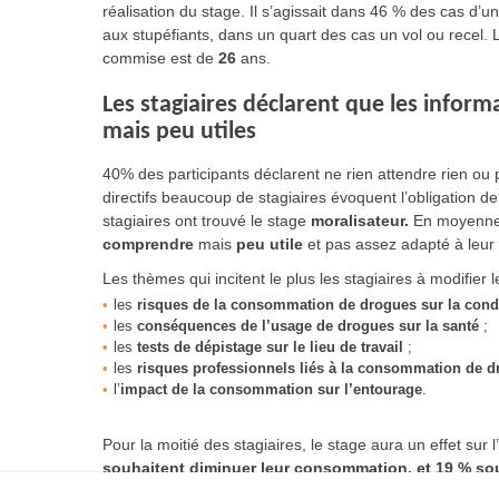
réalisation du stage. Il s’agissait dans 46 % des cas d’u
aux stupéfiants, dans un quart des cas un vol ou recel. 
commise est de
26
ans.
Les stagiaires déclarent que les infor
mais peu utiles
40% des participants déclarent ne rien attendre rien ou
directifs beaucoup de stagiaires évoquent l’obligation de 
stagiaires ont trouvé le stage
moralisateur.
En moyenne,
comprendre
mais
peu utile
et pas assez adapté à leur 
Les thèmes qui incitent le plus les stagiaires à modifier
les
risques de la consommation de drogues sur la cond
les
conséquences de l’usage de drogues sur la santé
;
les
tests de dépistage sur le lieu de travail
;
les
risques professionnels liés à la consommation de d
l’
impact de la consommation sur l’entourage
.
Pour la moitié des stagiaires, le stage aura un effet sur 
souhaitent diminuer leur consommation, et 19 % souh
ne modifiera pas leur consommation.