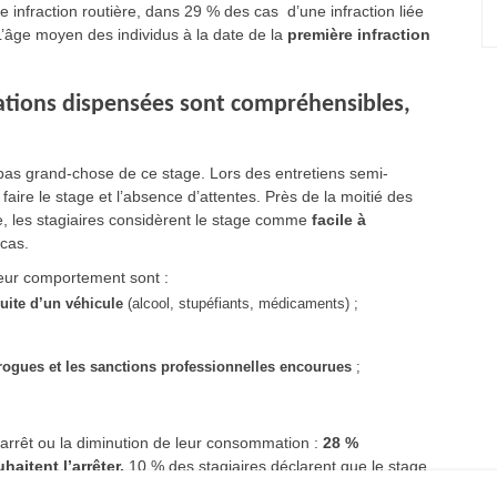
ne infraction routière, dans 29 % des cas d’une infraction liée
L’âge moyen des individus à la date de la
première infraction
mations dispensées sont compréhensibles,
 pas grand-chose de ce stage. Lors des entretiens semi-
faire le stage et l’absence d’attentes. Près de la moitié des
 les stagiaires considèrent le stage comme
facile à
cas.
 leur comportement sont :
uite d’un véhicule
(alcool, stupéfiants, médicaments) ;
rogues et les sanctions professionnelles encourue
s
;
l’arrêt ou la diminution de leur consommation :
28 %
aitent l’arrêter.
10 % des stagiaires déclarent que le stage