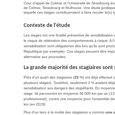
Cour d’appel de Colmar et l’Université de Strasbourg éval
de Colmar, Strasbourg et Mulhouse. Une étude juridique 
laquelle ces stages contribueraient à faire reculer le(s) t
Contexte de l'étude
Les stages ont une finalité préventive de sensibilisation
le risque de réitération des comportements à risque. A l
sensibilisation sont obligatoires dès lors qu’ils sont pro
République par exemple). Ces stages peuvent être impo
alternative aux poursuites.
La grande majorité des stagiaires son
Près d’un quart des stagiaires (
23
%) ont déjà effectué 
plusieurs stages). Toutefois, seulement 3 % avaient déjà 
sensibilisation aux dangers des stupéfiants. En moyenne,
stage. Ils parcourent en moyenne 36 000 km par an (13 
professionnel), contre une moyenne pour l’ensemble des
km (en 2019).
Plus d’un tiers à la moitié des stagiaires a commis
une o