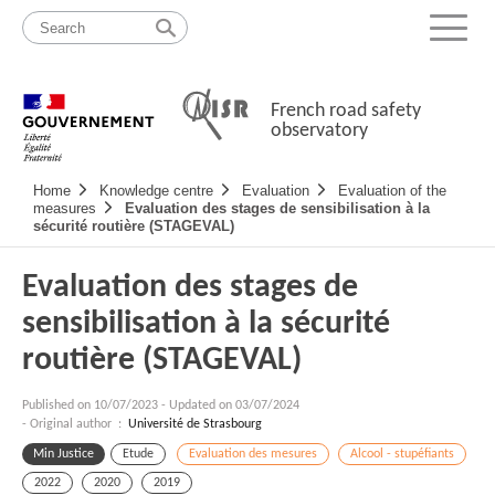
Skip
Site
to
map
Menu
content
French road safety
observatory
Navigation
Home
Knowledge centre
Evaluation
Evaluation of the
principale
measures
Evaluation des stages de sensibilisation à la
sécurité routière (STAGEVAL)
Evaluation des stages de
sensibilisation à la sécurité
routière (STAGEVAL)
Published on
10/07/2023
-
Updated on 03/07/2024
- Original author :
Université de Strasbourg
Min Justice
Etude
Evaluation des mesures
Alcool - stupéfiants
2022
2020
2019