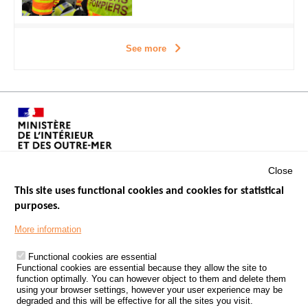
See more
Close
This site uses functional cookies and cookies for statistical
purposes.
Menu
GOVERNMENT WEBSITES
Footer
More information
ROAD SAFETY PERFORMANCE
Functional cookies are essential
PROCESSING OF PERSONAL DATA FROM ROAD ACCIDENTS
Functional cookies are essential because they allow the site to
function optimally. You can however object to them and delete them
KNOWLEDGE CENTRE
using your browser settings, however your user experience may be
degraded and this will be effective for all the sites you visit.
CALL FOR RESEARCH PROJECTS