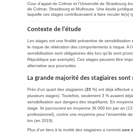
Cour d’appel de Colmar et l’Université de Strasbourg éval
de Colmar, Strasbourg et Mulhouse. Une étude juridique 
laquelle ces stages contribueraient à faire reculer le(s) t
Contexte de l'étude
Les stages ont une finalité préventive de sensibilisation
le risque de réitération des comportements à risque. A l
sensibilisation sont obligatoires dès lors qu’ils sont pro
République par exemple). Ces stages peuvent être impo
alternative aux poursuites.
La grande majorité des stagiaires son
Près d’un quart des stagiaires (
23
%) ont déjà effectué 
plusieurs stages). Toutefois, seulement 3 % avaient déjà 
sensibilisation aux dangers des stupéfiants. En moyenne,
stage. Ils parcourent en moyenne 36 000 km par an (13 
professionnel), contre une moyenne pour l’ensemble des
km (en 2019).
Plus d’un tiers à la moitié des stagiaires a commis
une o