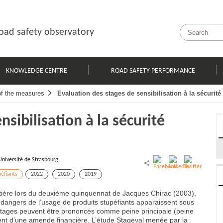
oad safety observatory
KNOWLEDGE CENTRE
ROAD SAFETY PERFORMANCE
of the measures
Evaluation des stages de sensibilisation à la sécurit
nsibilisation à la sécurité
Université de Strasbourg
péfiants
2022
2020
2019
outière lors du deuxième quinquennat de Jacques Chirac (2003),
ux dangers de l’usage de produits stupéfiants apparaissent sous
s stages peuvent être prononcés comme peine principale (peine
nt d’une amende financière. L’étude Stageval menée par la