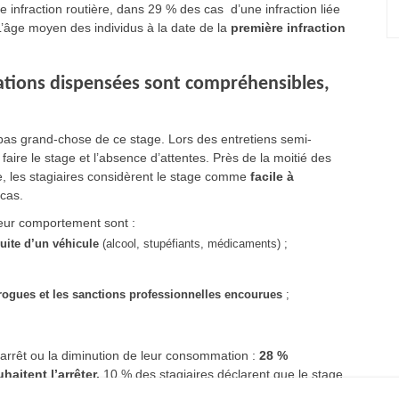
ne infraction routière, dans 29 % des cas d’une infraction liée
L’âge moyen des individus à la date de la
première infraction
mations dispensées sont compréhensibles,
 pas grand-chose de ce stage. Lors des entretiens semi-
faire le stage et l’absence d’attentes. Près de la moitié des
 les stagiaires considèrent le stage comme
facile à
cas.
 leur comportement sont :
uite d’un véhicule
(alcool, stupéfiants, médicaments) ;
rogues et les sanctions professionnelles encourue
s
;
l’arrêt ou la diminution de leur consommation :
28 %
aitent l’arrêter.
10 % des stagiaires déclarent que le stage