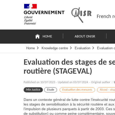
Skip
Site
to
map
content
French r
Navigation
principale
HOME
ABOUT ONISR
Home
Knowledge centre
Evaluation
Evaluation 
Evaluation des stages de se
routière (STAGEVAL)
Published on
10/07/2023
-
Updated on 03/07/2024
- Original author :
Min Justice
Etude
Evaluation des mesures
Alcool - stu
Dans un contexte général de lutte contre l’insécurité r
les stages de sensibilisation à la sécurité routière et a
l’impulsion de plusieurs parquets à partir de 2003. Ce
de substitution) ou comme peine complémentaire, souve