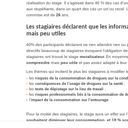
réalisation du stage. Il s’agissait dans 46 % des cas d’u
aux stupéfiants, dans un quart des cas un vol ou recel. 
commise est de
26
ans.
Les stagiaires déclarent que les infor
mais peu utiles
40% des participants déclarent ne rien attendre rien ou
directifs beaucoup de stagiaires évoquent l’obligation de 
stagiaires ont trouvé le stage
moralisateur.
En moyenne,
comprendre
mais
peu utile
et pas assez adapté à leur 
Les thèmes qui incitent le plus les stagiaires à modifier
les
risques de la consommation de drogues sur la cond
les
conséquences de l’usage de drogues sur la santé
;
les
tests de dépistage sur le lieu de travail
;
les
risques professionnels liés à la consommation de d
l’
impact de la consommation sur l’entourage
.
Pour la moitié des stagiaires, le stage aura un effet sur 
souhaitent diminuer leur consommation, et 19 % souh
ne modifiera pas leur consommation.