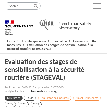
Skip
Site
to
map
Menu
content
French road safety
observatory
Navigation
Home
Knowledge centre
Evaluation
Evaluation of the
principale
measures
Evaluation des stages de sensibilisation à la
sécurité routière (STAGEVAL)
Evaluation des stages de
sensibilisation à la sécurité
routière (STAGEVAL)
Published on
10/07/2023
-
Updated on 03/07/2024
- Original author :
Université de Strasbourg
Min Justice
Etude
Evaluation des mesures
Alcool - stupéfiants
2022
2020
2019