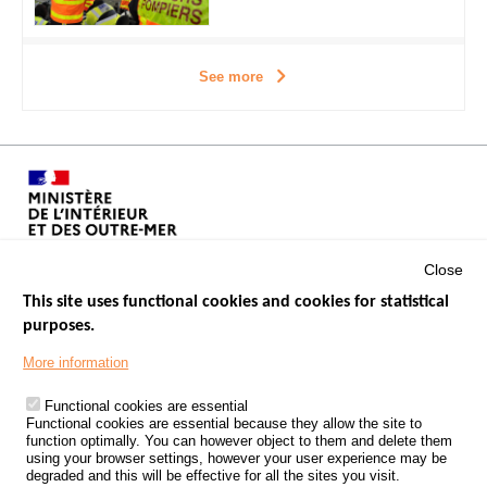
See more
Close
This site uses functional cookies and cookies for statistical
purposes.
Menu
GOVERNMENT WEBSITES
Footer
More information
ROAD SAFETY PERFORMANCE
Functional cookies are essential
PROCESSING OF PERSONAL DATA FROM ROAD ACCIDENTS
Functional cookies are essential because they allow the site to
function optimally. You can however object to them and delete them
KNOWLEDGE CENTRE
using your browser settings, however your user experience may be
degraded and this will be effective for all the sites you visit.
CALL FOR RESEARCH PROJECTS