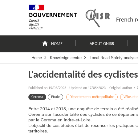
Skip
Site
to
map
content
French r
Navigation
principale
HOME
ABOUT ONISR
Home
Knowledge centre
Local Road Safety analyse
L'accidentalité des cycli
Published on
15/05/2023
-
Updated on 17/05/2023
- Original author :
Cerema
Etude
Départements métropolitains
Vélos et 
Entre 2014 et 2018, une enquête de terrain a été réali
Cerema sur l’accidentalité des cyclistes de ce départe
par le Cerema en Indre-et-Loire.
L’objectif de ces études était de recenser les pratiques cy
territoires.