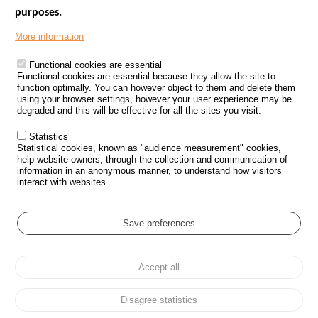
purposes.
Menu
GOVERNMENT WEBSITES
Footer
More information
ROAD SAFETY PERFORMANCE
Functional cookies are essential
PROCESSING OF PERSONAL DATA FROM ROAD ACCIDENTS
Functional cookies are essential because they allow the site to
function optimally. You can however object to them and delete them
KNOWLEDGE CENTRE
using your browser settings, however your user experience may be
degraded and this will be effective for all the sites you visit.
CALL FOR RESEARCH PROJECTS
Statistics
ROAD SAFETY POLICY
Statistical cookies, known as "audience measurement" cookies,
help website owners, through the collection and communication of
information in an anonymous manner, to understand how visitors
Outils
EVENTS
interact with websites.
FAQ
GLOSSARY
Save preferences
Cookie settings
Accept all
Menu
Sitemap
Personal data protection and Cookies
Manage cookies
Pied
Accessibility
Legal notices
de
Disagree statistics
page
All rights reserved © ONISR 2026