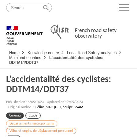
Skip
Site
to
map
Menu
content
French road safety
observatory
Navigation
Home
Knowledge centre
Local Road Safety analyses
principale
Mainland counties
L'accidentalité des cyclistes:
DDTM14/DDT37
L'accidentalité des cyclistes:
DDTM14/DDT37
Published on
15/05/2023
-
Updated on 17/05/2023
- Original author :
Céline MACQUET, équipe GSAM
Cerema
Etude
Départements métropolitains
Vélos et engins de déplacement personnel