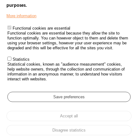
purposes.
Menu
GOVERNMENT WEBSITES
Footer
More information
ROAD SAFETY PERFORMANCE
Functional cookies are essential
PROCESSING OF PERSONAL DATA FROM ROAD ACCIDENTS
Functional cookies are essential because they allow the site to
function optimally. You can however object to them and delete them
KNOWLEDGE CENTRE
using your browser settings, however your user experience may be
degraded and this will be effective for all the sites you visit.
CALL FOR RESEARCH PROJECTS
Statistics
ROAD SAFETY POLICY
Statistical cookies, known as "audience measurement" cookies,
help website owners, through the collection and communication of
information in an anonymous manner, to understand how visitors
Outils
EVENTS
interact with websites.
FAQ
GLOSSARY
Save preferences
Cookie settings
Accept all
Menu
Sitemap
Personal data protection and Cookies
Manage cookies
Pied
Accessibility
Legal notices
de
Disagree statistics
page
All rights reserved © ONISR 2026