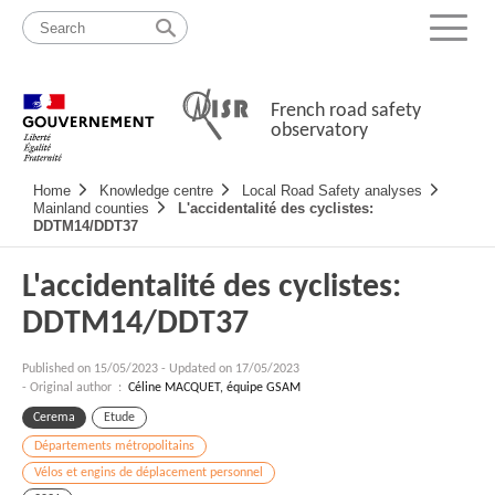
Skip
Site
to
map
Menu
content
French road safety
observatory
Navigation
Home
Knowledge centre
Local Road Safety analyses
principale
Mainland counties
L'accidentalité des cyclistes:
DDTM14/DDT37
L'accidentalité des cyclistes:
DDTM14/DDT37
Published on
15/05/2023
-
Updated on 17/05/2023
- Original author :
Céline MACQUET, équipe GSAM
Cerema
Etude
Départements métropolitains
Vélos et engins de déplacement personnel