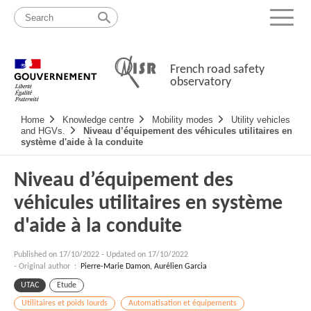
Skip
Site
to
map
Menu
content
French road safety
observatory
Navigation
Home
Knowledge centre
Mobility modes
Utility vehicles
principale
and HGVs.
Niveau d’équipement des véhicules utilitaires en
système d'aide à la conduite
Niveau d’équipement des
véhicules utilitaires en système
d'aide à la conduite
Published on
17/10/2022
-
Updated on 17/10/2022
- Original author :
Pierre-Marie Damon, Aurélien Garcia
UTAC
Etude
Utilitaires et poids lourds
Automatisation et équipements