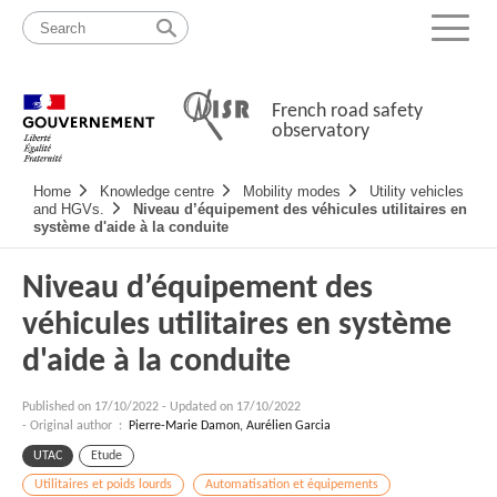
Skip
Site
to
map
Menu
content
French road safety
observatory
Navigation
Home
Knowledge centre
Mobility modes
Utility vehicles
principale
and HGVs.
Niveau d’équipement des véhicules utilitaires en
système d'aide à la conduite
Niveau d’équipement des
véhicules utilitaires en système
d'aide à la conduite
Published on
17/10/2022
-
Updated on 17/10/2022
- Original author :
Pierre-Marie Damon, Aurélien Garcia
UTAC
Etude
Utilitaires et poids lourds
Automatisation et équipements