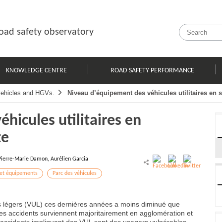
oad safety observatory
KNOWLEDGE CENTRE
ROAD SAFETY PERFORMANCE
 vehicles and HGVs.
Niveau d’équipement des véhicules utilitaires en 
hicules utilitaires en
te
Pierre-Marie Damon, Aurélien Garcia
 et équipements
Parc des véhicules
res légers (VUL) ces dernières années a moins diminué que
es accidents surviennent majoritairement en agglomération et