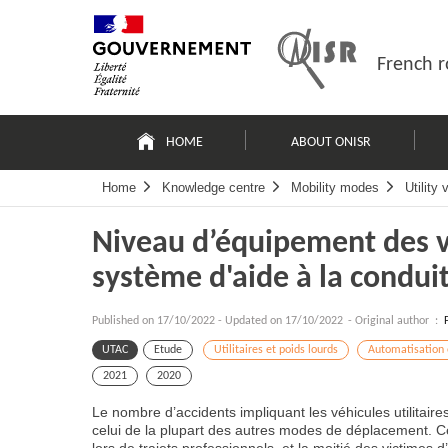
Skip
Site
to
map
content
French r
Navigation
principale
HOME
ABOUT ONISR
Home
Knowledge centre
Mobility modes
Utility
Niveau d’équipement des vé
système d'aide à la condui
Published on
17/10/2022
-
Updated on 17/10/2022
- Original author :
UTAC
Etude
Utilitaires et poids lourds
Automatisation
2021
2020
Le nombre d’accidents impliquant les véhicules utilitai
celui de la plupart des autres modes de déplacement. C