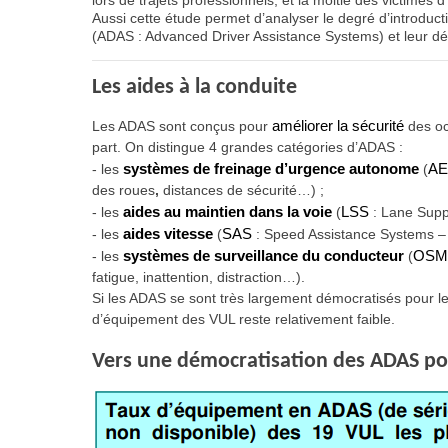
lors de trajets professionnels, et la moitié des victimes
Aussi cette étude permet d’analyser le degré d’introduct
(ADAS : Advanced Driver Assistance Systems) et leur dé
Les aides à la conduite
Les ADAS sont conçus pour
améliorer la sécurité
des oc
part. On distingue 4 grandes catégories d’ADAS :
-
les
systèmes de freinage d’urgence autonome
(
A
des roues
,
distances de sécurité…) ;
-
les
aides au maintien dans la voie
(
LSS
: Lane Supp
-
les
aides vitesse
(
SAS
: Speed Assistance Systems – l
-
les
systèmes de surveillance du conducteur
(
OS
fatigue, inattention, distraction…).
Si les ADAS se sont très largement démocratisés pour le
d’équipement des VUL reste relativement faible.
Vers une démocratisation des ADAS po