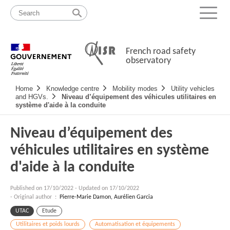
Skip
Site
to
map
Menu
content
French road safety
observatory
Navigation
Home
Knowledge centre
Mobility modes
Utility vehicles
principale
and HGVs.
Niveau d’équipement des véhicules utilitaires en
système d'aide à la conduite
Niveau d’équipement des
véhicules utilitaires en système
d'aide à la conduite
Published on
17/10/2022
-
Updated on 17/10/2022
- Original author :
Pierre-Marie Damon, Aurélien Garcia
UTAC
Etude
Utilitaires et poids lourds
Automatisation et équipements