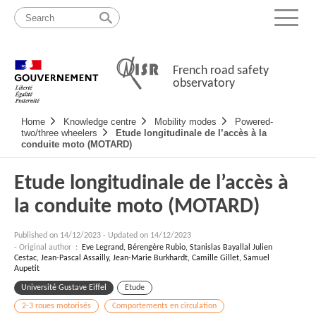
Skip
Site
to
map
Menu
content
French road safety
observatory
Navigation
Home
Knowledge centre
Mobility modes
Powered-
principale
two/three wheelers
Etude longitudinale de l’accès à la
conduite moto (MOTARD)
Etude longitudinale de l’accès à
la conduite moto (MOTARD)
Published on
14/12/2023
-
Updated on 14/12/2023
- Original author :
Eve Legrand, Bérengère Rubio, Stanislas Bayallal Julien
Cestac, Jean-Pascal Assailly, Jean-Marie Burkhardt, Camille Gillet, Samuel
Aupetit
Université Gustave Eiffel
Etude
2-3 roues motorisés
Comportements en circulation