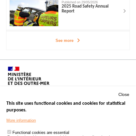
Published on 29/05/2026
2025 Road Safety Annual
Report
See more
Close
This site uses functional cookies and cookies for statistical
purposes.
Menu
GOVERNMENT WEBSITES
Footer
More information
ROAD SAFETY PERFORMANCE
Functional cookies are essential
PROCESSING OF PERSONAL DATA FROM ROAD ACCIDENTS