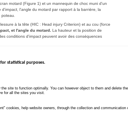
écran motard (Figure 1) et un mannequin de choc muni d'un
 d'impact, l'angle du motard par rapport à la barrière, la
u poteau.
blessure à la tête (HIC : Head injury Criterion) et au cou (force
mpact, et l'angle du motard.
La hauteur et la position de
ns des conditions d'impact peuvent avoir des conséquences
for statistical purposes.
EBSITES
ROAD SAFETY PERFORMANCE
KNOWLEDG
Monthly dashboard
CALL FOR 
 the site to function optimally. You can however object to them and delete t
.gouv.fr
Road Safety Annual Reports
PROJECTS
 for all the sites you visit.
uv.fr
Road traffic violations
ROAD SAFE
.fr
PROCESSING OF PERSONAL
nt" cookies, help website owners, through the collection and communication 
DATA FROM ROAD ACCIDENTS
ata protection and Cookies
Manage cookies
Access