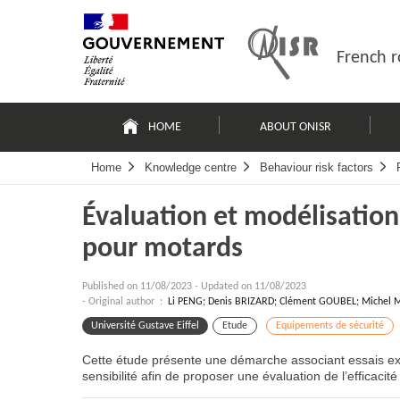
Skip
Site
to
map
content
French r
Navigation
principale
HOME
ABOUT ONISR
Home
Knowledge centre
Behaviour risk factors
Évaluation et modélisation
pour motards
Published on
11/08/2023
-
Updated on 11/08/2023
- Original author :
Li PENG; Denis BRIZARD; Clément GOUBEL; Michel
Université Gustave Eiffel
Etude
Equipements de sécurité
Cette étude présente une démarche associant essais ex
sensibilité afin de proposer une évaluation de l’efficaci