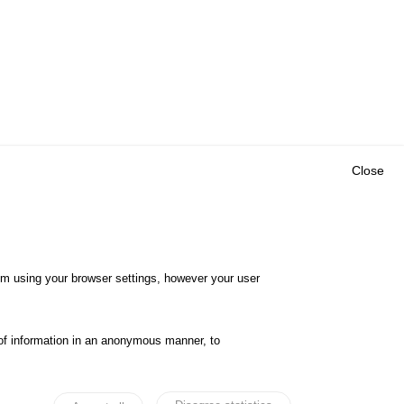
Close
Outils
E CENTRE
EVENTS
FAQ
RESEARCH
hem using your browser settings, however your user
GLOSSARY
TY POLICY
Cookie settings
of information in an anonymous manner, to
ibility
Legal notices