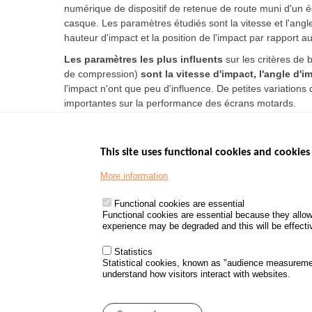
numérique de dispositif de retenue de route muni d'un 
casque. Les paramètres étudiés sont la vitesse et l'angle
hauteur d'impact et la position de l'impact par rapport a
Les paramètres les plus influents
sur les critères de 
de compression)
sont la vitesse d'impact, l'angle d'i
l'impact n'ont que peu d'influence. De petites variatio
importantes sur la performance des écrans motards.
This site uses functional cookies and cookies 
More information
Menu
GOVERNMENT W
Footer
www.data.gouv.fr
Functional cookies are essential
Functional cookies are essential because they allow
www.gouvernement
experience may be degraded and this will be effective
www.legifrance.go
www.service-public
Statistics
Statistical cookies, known as "audience measureme
understand how visitors interact with websites.
Menu
Sitemap
Personal d
Pied