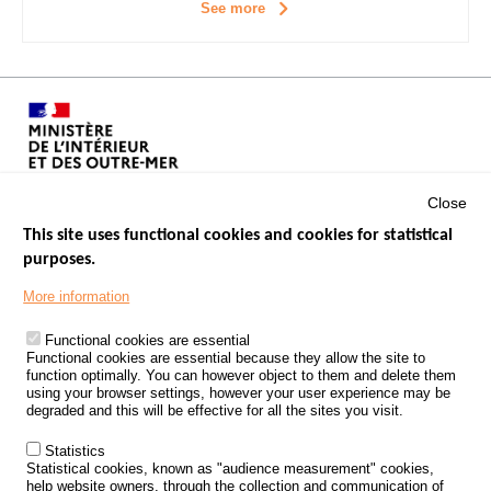
See more
Close
This site uses functional cookies and cookies for statistical
purposes.
Menu
GOVERNMENT WEBSITES
Footer
More information
ROAD SAFETY PERFORMANCE
Functional cookies are essential
PROCESSING OF PERSONAL DATA FROM ROAD ACCIDENTS
Functional cookies are essential because they allow the site to
function optimally. You can however object to them and delete them
KNOWLEDGE CENTRE
using your browser settings, however your user experience may be
degraded and this will be effective for all the sites you visit.
CALL FOR RESEARCH PROJECTS
Statistics
ROAD SAFETY POLICY
Statistical cookies, known as "audience measurement" cookies,
help website owners, through the collection and communication of