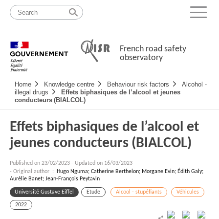
Skip
Site
to
map
Menu
content
French road safety
observatory
Navigation
Home
Knowledge centre
Behaviour risk factors
Alcohol -
principale
illegal drugs
Effets biphasiques de l’alcool et jeunes
conducteurs (BIALCOL)
Effets biphasiques de l’alcool et
jeunes conducteurs (BIALCOL)
Published on
23/02/2023
-
Updated on 16/03/2023
- Original author :
Hugo Nguma; Catherine Berthelon; Morgane Evin; Édith Galy;
Aurélie Banet; Jean-François Peytavin
Université Gustave Eiffel
Etude
Alcool - stupéfiants
Véhicules
2022