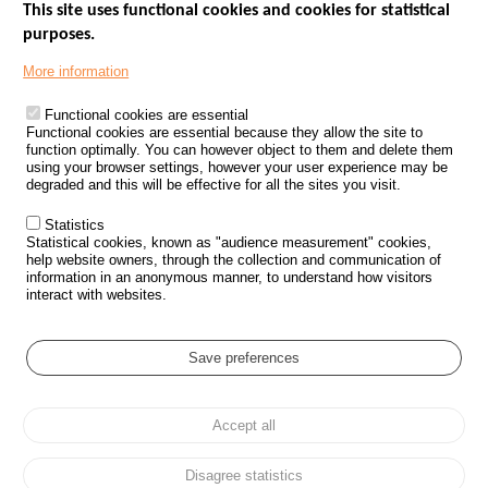
This site uses functional cookies and cookies for statistical
purposes.
Menu
GOVERNMENT WEBSITES
Footer
More information
ROAD SAFETY PERFORMANCE
Functional cookies are essential
PROCESSING OF PERSONAL DATA FROM ROAD ACCIDENTS
Functional cookies are essential because they allow the site to
function optimally. You can however object to them and delete them
KNOWLEDGE CENTRE
using your browser settings, however your user experience may be
degraded and this will be effective for all the sites you visit.
CALL FOR RESEARCH PROJECTS
Statistics
ROAD SAFETY POLICY
Statistical cookies, known as "audience measurement" cookies,
help website owners, through the collection and communication of
information in an anonymous manner, to understand how visitors
Outils
EVENTS
interact with websites.
FAQ
GLOSSARY
Save preferences
Cookie settings
Accept all
Menu
Sitemap
Personal data protection and Cookies
Manage cookies
Pied
Accessibility
Legal notices
de
Disagree statistics
page