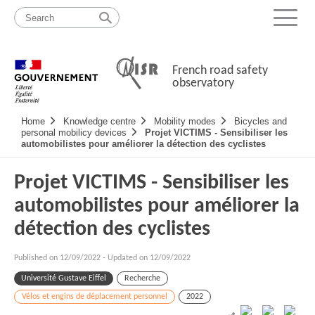
Skip
Site
to
map
Menu
content
French road safety
observatory
Navigation
Home
Knowledge centre
Mobility modes
Bicycles and
principale
personal mobilicy devices
Projet VICTIMS - Sensibiliser les
automobilistes pour améliorer la détection des cyclistes
Projet VICTIMS - Sensibiliser les
automobilistes pour améliorer la
détection des cyclistes
Published on
12/09/2022
-
Updated on 12/09/2022
Université Gustave Eiffel
Recherche
Vélos et engins de déplacement personnel
2022