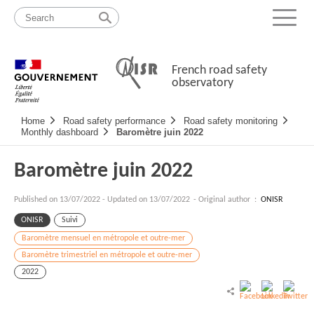
Skip
Site
to
map
Menu
content
French road safety
observatory
Navigation
Home
Road safety performance
Road safety monitoring
principale
Monthly dashboard
Baromètre juin 2022
Baromètre juin 2022
Published on
13/07/2022
-
Updated on 13/07/2022
- Original author :
ONISR
ONISR
Suivi
Baromètre mensuel en métropole et outre-mer
Baromètre trimestriel en métropole et outre-mer
2022