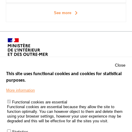
See more
Close
This site uses functional cookies and cookies for statistical
purposes.
Menu
GOVERNMENT WEBSITES
Footer
More information
ROAD SAFETY PERFORMANCE
Functional cookies are essential
PROCESSING OF PERSONAL DATA FROM ROAD ACCIDENTS
Functional cookies are essential because they allow the site to
function optimally. You can however object to them and delete them
KNOWLEDGE CENTRE
using your browser settings, however your user experience may be
degraded and this will be effective for all the sites you visit.
CALL FOR RESEARCH PROJECTS
Statistics