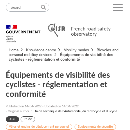
Skip
Site
to
map
Menu
content
French road safety
observatory
Navigation
Home
Knowledge centre
Mobility modes
Bicycles and
principale
personal mobilicy devices
Équipements de visibilité des
cyclistes - réglementation et conformité
Équipements de visibilité des
cyclistes - réglementation et
conformité
Published on
14/04/2022
-
Updated on 14/04/2022
- Original author :
Union Technique de l'Automobile, du motocycle et du cycle
UTAC
Etude
Vélos et engins de déplacement personnel
Equipements de sécurité