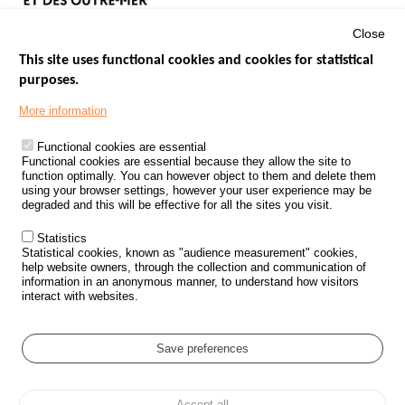
Close
This site uses functional cookies and cookies for statistical
purposes.
Menu
GOVERNMENT WEBSITES
Footer
More information
ROAD SAFETY PERFORMANCE
Functional cookies are essential
PROCESSING OF PERSONAL DATA FROM ROAD ACCIDENTS
Functional cookies are essential because they allow the site to
function optimally. You can however object to them and delete them
KNOWLEDGE CENTRE
using your browser settings, however your user experience may be
degraded and this will be effective for all the sites you visit.
CALL FOR RESEARCH PROJECTS
Statistics
ROAD SAFETY POLICY
Statistical cookies, known as "audience measurement" cookies,
help website owners, through the collection and communication of
information in an anonymous manner, to understand how visitors
Outils
EVENTS
interact with websites.
FAQ
GLOSSARY
Save preferences
Cookie settings
Accept all