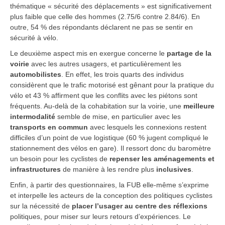
thématique « sécurité des déplacements » est significativement
plus faible que celle des hommes (2.75/6 contre 2.84/6). En
outre, 54 % des répondants déclarent ne pas se sentir en
sécurité à vélo.
Le deuxième aspect mis en exergue concerne le
partage de la
voirie
avec les autres usagers, et particulièrement les
automobilistes
. En effet, les trois quarts des individus
considèrent que le trafic motorisé est gênant pour la pratique du
vélo et 43 % affirment que les conflits avec les piétons sont
fréquents. Au-delà de la cohabitation sur la voirie, une
meilleure
intermodalité
semble de mise, en particulier avec les
transports en commun
avec lesquels les connexions restent
difficiles d’un point de vue logistique (60 % jugent compliqué le
stationnement des vélos en gare). Il ressort donc du baromètre
un besoin pour les cyclistes de
repenser les aménagements et
infrastructures
de manière à les rendre plus
inclusives
.
Enfin, à partir des questionnaires, la FUB elle-même s’exprime
et interpelle les acteurs de la conception des politiques cyclistes
sur la nécessité de
placer l’usager au centre des réflexions
politiques, pour miser sur leurs retours d’expériences. Le