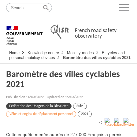
Skip
Site
to
map
Menu
content
French road safety
observatory
Navigation
Home
Knowledge centre
Mobility modes
Bicycles and
principale
personal mobilicy devices
Baromètre des villes cyclables 2021
Baromètre des villes cyclables
2021
Published on
14/03/2022
-
Updated on 15/03/2022
Fédération des Usagers de la Bicyclette
Suivi
Vélos et engins de déplacement personnel
2021
Cette enquête menée auprès de 277 000 Français a permis