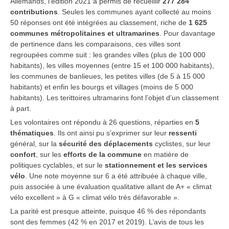
Allemands, l’édition 2021 a permis de recueillir
277 284
contributions
. Seules les communes ayant collecté au moins
50 réponses ont été intégrées au classement, riche de
1 625
communes métropolitaines et ultramarines
. Pour davantage
de pertinence dans les comparaisons, ces villes sont
regroupées comme suit : les grandes villes (plus de 100 000
habitants), les villes moyennes (entre 15 et 100 000 habitants),
les communes de banlieues, les petites villes (de 5 à 15 000
habitants) et enfin les bourgs et villages (moins de 5 000
habitants). Les terittoires ultramarins font l’objet d’un classement
à part.
Les volontaires ont répondu à 26 questions, réparties en
5
thématiques
. Ils ont ainsi pu s’exprimer sur leur
ressenti
général, sur la
sécurité des déplacements
cyclistes, sur leur
confort
, sur les
efforts de la commune
en matière de
politiques cyclables, et sur le
stationnement et les services
vélo
. Une note moyenne sur 6 a été attribuée à chaque ville,
puis associée à une évaluation qualitative allant de A+ « climat
vélo excellent » à G « climat vélo très défavorable ».
La parité est presque atteinte, puisque 46 % des répondants
sont des femmes (42 % en 2017 et 2019). L’avis de tous les