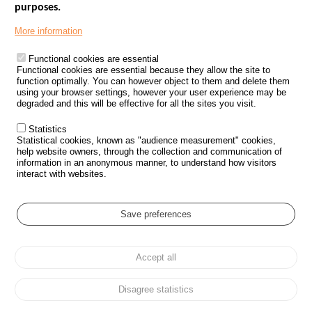
purposes.
Menu
GOVERNMENT WEBSITES
Footer
More information
ROAD SAFETY PERFORMANCE
Functional cookies are essential
PROCESSING OF PERSONAL DATA FROM ROAD ACCIDENTS
Functional cookies are essential because they allow the site to
function optimally. You can however object to them and delete them
KNOWLEDGE CENTRE
using your browser settings, however your user experience may be
degraded and this will be effective for all the sites you visit.
CALL FOR RESEARCH PROJECTS
Statistics
ROAD SAFETY POLICY
Statistical cookies, known as "audience measurement" cookies,
help website owners, through the collection and communication of
information in an anonymous manner, to understand how visitors
Outils
EVENTS
interact with websites.
FAQ
GLOSSARY
Save preferences
Cookie settings
Accept all
Menu
Sitemap
Personal data protection and Cookies
Manage cookies
Pied
Accessibility
Legal notices
de
Disagree statistics
page
All rights reserved © ONISR 2026