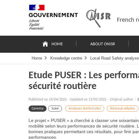
Skip
Site
to
map
content
French r
Navigation
principale
HOME
ABOUT ONISR
Home
Knowledge centre
Local Road Safety analyse
Etude PUSER : Les performa
sécurité routière
Published on
14/04/2022
-
Updated on 13/05/2022
- Original author :
Cerema
Suivi
Analyses territoriales
Réseaux urbains
Le projet « PUSER » a cherché à classer une soixantaine
mobilité selon leurs performances de sécurité routière. L
bonnes pratiques permettant ces résultats, pour finir p
performances.