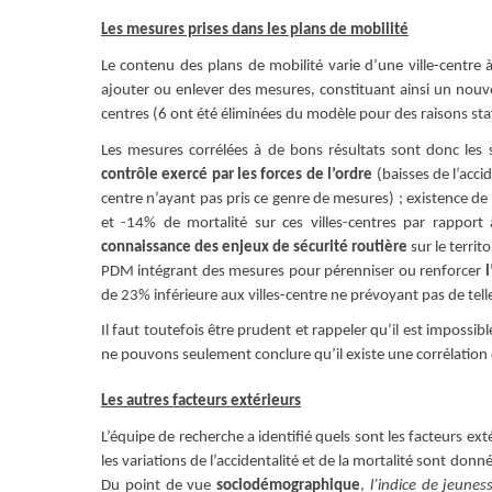
Les mesures prises dans les plans de mobilité
Le contenu des plans de mobilité varie d’une ville-centre à
ajouter ou enlever des mesures, constituant ainsi un nouv
centres (6 ont été éliminées du modèle pour des raisons stat
Les mesures corrélées à de bons résultats sont donc les 
contrôle exercé par les forces de l’ordre
(baisses de l’acci
centre n’ayant pas pris ce genre de mesures) ; existence d
et -14% de mortalité sur ces villes-centres par rappor
connaissance des enjeux de sécurité routière
sur le territ
PDM intégrant des mesures pour pérenniser ou renforcer
l
de 23% inférieure aux villes-centre ne prévoyant pas de tel
Il faut toutefois être prudent et rappeler qu’il est impossib
ne pouvons seulement conclure qu’il existe une corrélation e
Les autres facteurs extérieurs
L’équipe de recherche a identifié quels sont les facteurs e
les variations de l’accidentalité et de la mortalité sont do
Du point de vue
sociodémographique
,
l’indice de jeunes