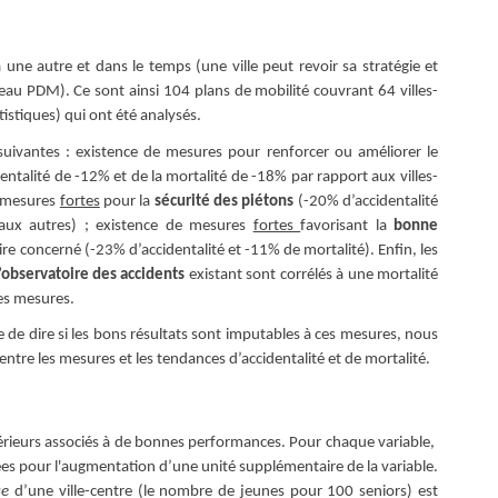
 une autre et dans le temps (une ville peut revoir sa stratégie et
eau PDM). Ce sont ainsi 104 plans de mobilité couvrant 64 villes-
istiques) qui ont été analysés.
suivantes : existence de mesures pour renforcer ou améliorer le
dentalité de -12% et de la mortalité de -18% par rapport aux villes-
e mesures
fortes
pour la
sécurité des piétons
(-20% d’accidentalité
t aux autres) ; existence de mesures
fortes
favorisant la
bonne
oire concerné (-23% d’accidentalité et -11% de mortalité). Enfin, les
’observatoire des accidents
existant sont corrélés à une mortalité
les mesures.
le de dire si les bons résultats sont imputables à ces mesures, nous
ntre les mesures et les tendances d’accidentalité et de mortalité.
xtérieurs associés à de bonnes performances. Pour chaque variable,
nnées pour l'augmentation d’une unité supplémentaire de la variable.
se
d’une ville-centre (le nombre de jeunes pour 100 seniors) est