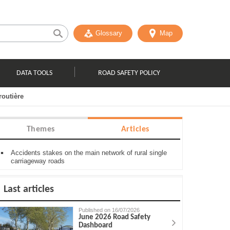
Glossary
Map
DATA TOOLS
ROAD SAFETY POLICY
routière
Themes
Articles
Accidents stakes on the main network of rural single
carriageway roads
Last articles
Published on 16/07/2026
June 2026 Road Safety
Dashboard