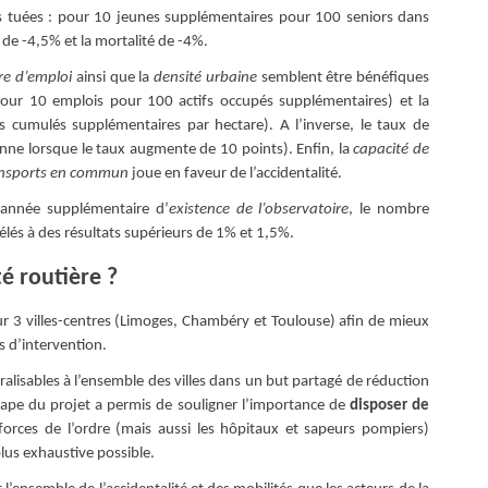
 tuées : pour 10 jeunes supplémentaires pour 100 seniors dans
e de -4,5% et la mortalité de -4%.
re d’emploi
ainsi que la
densité urbaine
semblent être bénéfiques
our 10 emplois pour 100 actifs occupés supplémentaires) et la
cumulés supplémentaires par hectare). A l’inverse, le taux de
ne lorsque le taux augmente de 10 points). Enfin, la
capacité de
transports en commun
joue en faveur de l’accidentalité.
 année supplémentaire d’
existence de l’observatoire
, le nombre
lés à des résultats supérieurs de 1% et 1,5%.
té routière ?
sur 3 villes-centres (Limoges, Chambéry et Toulouse) afin de mieux
s d’intervention.
éralisables à l’ensemble des villes dans un but partagé de réduction
étape du projet a permis de souligner l’importance de
disposer de
orces de l’ordre (mais aussi les hôpitaux et sapeurs pompiers)
plus exhaustive possible.