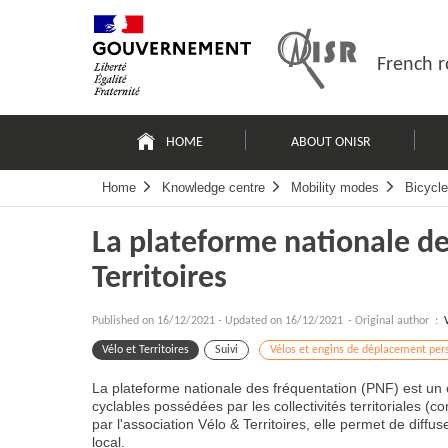
Skip
Site
to
map
content
French r
Navigation
principale
HOME
ABOUT ONISR
Home
Knowledge centre
Mobility modes
Bicycle
La plateforme nationale de
Territoires
Published on
16/12/2021
-
Updated on 16/12/2021
- Original author :
Vélo et Territoires
Suivi
Vélos et engins de déplacement per
La plateforme nationale des fréquentation (PNF) est un 
cyclables possédées par les collectivités territoriales 
par l'association Vélo & Territoires, elle permet de diffu
local.