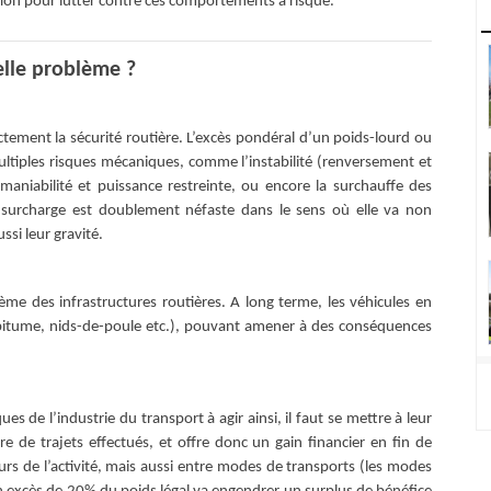
ition pour lutter contre ces comportements à risque.
elle problème ?
ement la sécurité routière. L’excès pondéral d’un poids-lourd ou
 multiples risques mécaniques, comme l’instabilité (renversement et
e maniabilité et puissance restreinte, ou encore la surchauffe des
La surcharge est doublement néfaste dans le sens où elle va non
ssi leur gravité.
lème des infrastructures routières. A long terme, les véhicules en
 bitume, nids-de-poule etc.), pouvant amener à des conséquences
 de l’industrie du transport à agir ainsi, il faut se mettre à leur
e de trajets effectués, et offre donc un gain financier en fin de
eurs de l’activité, mais aussi entre modes de transports (les modes