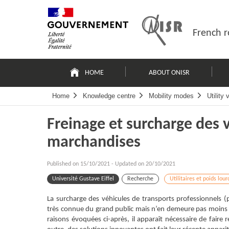
Skip
Site
to
map
content
French r
Navigation
principale
HOME
ABOUT ONISR
Home
Knowledge centre
Mobility modes
Utility
Freinage et surcharge des 
marchandises
Published on
15/10/2021
-
Updated on 20/10/2021
Université Gustave Eiffel
Recherche
Utilitaires et poids lour
La surcharge des véhicules de transports professionnels (po
très connue du grand public mais n’en demeure pas moins 
raisons évoquées ci-après, il apparaît nécessaire de faire 