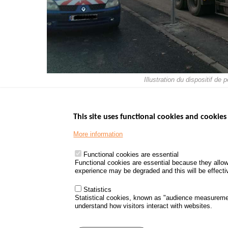
Illustration du dispositif d
This site uses functional cookies and cookies 
More information
Menu
GOVERNMENT W
Footer
www.data.gouv.fr
Functional cookies are essential
Functional cookies are essential because they allow
www.gouvernement
experience may be degraded and this will be effective
www.legifrance.go
www.service-public
Statistics
Statistical cookies, known as "audience measureme
understand how visitors interact with websites.
Menu
Sitemap
Personal d