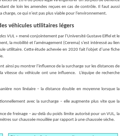
 un excès de 20% du poids légal va engendrer un surplus de bénéfice
ant de loin les amendes reçues en cas de contrôle. Il faut aussi
 charge, ce qui n’est pas plus viable pour l’environnement.
s véhicules utilitaires légers
 des VUL
» mené conjointement par l’Université Gustave Eiffel et le
ment, la mobilité et l’aménagement (Cerema) s’est intéressé au lien
le utilitaire. Cette étude achevée en 2020 fait l’objet d’une fiche
le.
ont ainsi pu montrer l’influence de la surcharge sur les distances de
 la vitesse du véhicule ont une influence. L’équipe de recherche
manière non linéaire – la distance double en moyenne lorsque la
onnellement avec la surcharge – elle augmente plus vite que la
nce de freinage – au-delà du poids limite autorisé pour un VUL, la
ètres sur chaussée mouillée par rapport à une chaussée sèche.