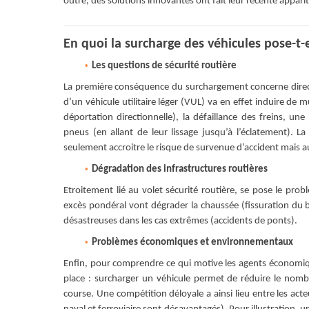
outre, des solutions innovantes ont fait leur récente appar
En quoi la surcharge des véhicules pose-t-
Les questions de sécurité routière
La première conséquence du surchargement concerne direct
d’un véhicule utilitaire léger (VUL) va en effet induire de
déportation directionnelle), la défaillance des freins, un
pneus (en allant de leur lissage jusqu’à l’éclatement). 
seulement accroitre le risque de survenue d’accident mais au
Dégradation des infrastructures routières
Etroitement lié au volet sécurité routière, se pose le prob
excès pondéral vont dégrader la chaussée (fissuration du
désastreuses dans les cas extrêmes (accidents de ponts).
Problèmes économiques et environnementaux
Enfin, pour comprendre ce qui motive les agents économiques
place : surcharger un véhicule permet de réduire le nombr
course. Une compétition déloyale a ainsi lieu entre les act