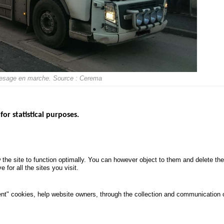
e pesage en marche. Source : Cerema
for statistical purposes.
EBSITES
ROAD SAFETY PERFORMANCE
KNOWLEDG
Monthly dashboard
CALL FOR 
 the site to function optimally. You can however object to them and delete t
.gouv.fr
Road Safety Annual Reports
PROJECTS
 for all the sites you visit.
uv.fr
Road traffic violations
ROAD SAFE
.fr
PROCESSING OF PERSONAL
nt" cookies, help website owners, through the collection and communication 
DATA FROM ROAD ACCIDENTS
ata protection and Cookies
Manage cookies
Access