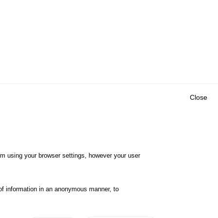
Close
Outils
E CENTRE
EVENTS
FAQ
RESEARCH
hem using your browser settings, however your user
GLOSSARY
TY POLICY
Cookie settings
of information in an anonymous manner, to
ibility
Legal notices