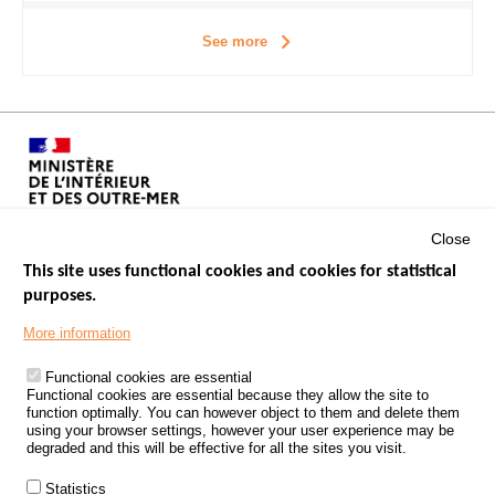
See more
Close
This site uses functional cookies and cookies for statistical
purposes.
Menu
GOVERNMENT WEBSITES
Footer
More information
ROAD SAFETY PERFORMANCE
Functional cookies are essential
PROCESSING OF PERSONAL DATA FROM ROAD ACCIDENTS
Functional cookies are essential because they allow the site to
function optimally. You can however object to them and delete them
KNOWLEDGE CENTRE
using your browser settings, however your user experience may be
degraded and this will be effective for all the sites you visit.
CALL FOR RESEARCH PROJECTS
Statistics
ROAD SAFETY POLICY