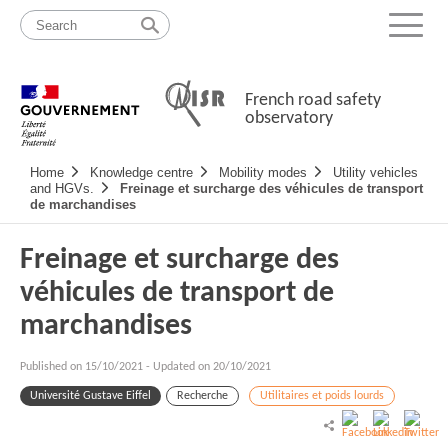
Skip
Site
to
map
Menu
content
French road safety
observatory
Navigation
Home
Knowledge centre
Mobility modes
Utility vehicles
principale
and HGVs.
Freinage et surcharge des véhicules de transport
de marchandises
Freinage et surcharge des
véhicules de transport de
marchandises
Published on
15/10/2021
-
Updated on 20/10/2021
Université Gustave Eiffel
Recherche
Utilitaires et poids lourds