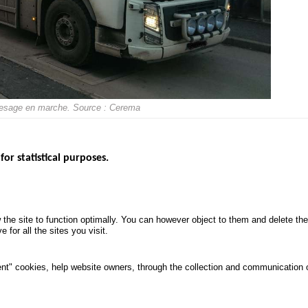
e pesage en marche. Source : Cerema
for statistical purposes.
EBSITES
ROAD SAFETY PERFORMANCE
KNOWLEDG
Monthly dashboard
CALL FOR 
 the site to function optimally. You can however object to them and delete t
.gouv.fr
Road Safety Annual Reports
PROJECTS
 for all the sites you visit.
uv.fr
Road traffic violations
ROAD SAFE
.fr
PROCESSING OF PERSONAL
nt" cookies, help website owners, through the collection and communication 
DATA FROM ROAD ACCIDENTS
ata protection and Cookies
Manage cookies
Access