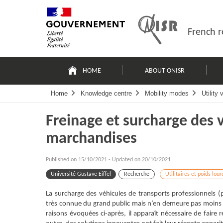
Skip
Site
to
map
content
French r
Navigation
principale
HOME
ABOUT ONISR
Home
Knowledge centre
Mobility modes
Utility
Freinage et surcharge des 
marchandises
Published on
15/10/2021
-
Updated on 20/10/2021
Université Gustave Eiffel
Recherche
Utilitaires et poids lour
La surcharge des véhicules de transports professionnels (po
très connue du grand public mais n’en demeure pas moins 
raisons évoquées ci-après, il apparaît nécessaire de faire 