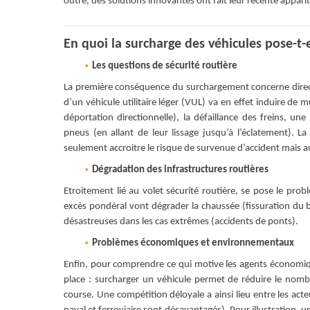
outre, des solutions innovantes ont fait leur récente appar
En quoi la surcharge des véhicules pose-t-
Les questions de sécurité routière
La première conséquence du surchargement concerne direct
d’un véhicule utilitaire léger (VUL) va en effet induire de
déportation directionnelle), la défaillance des freins, un
pneus (en allant de leur lissage jusqu’à l’éclatement). 
seulement accroitre le risque de survenue d’accident mais au
Dégradation des infrastructures routières
Etroitement lié au volet sécurité routière, se pose le prob
excès pondéral vont dégrader la chaussée (fissuration du
désastreuses dans les cas extrêmes (accidents de ponts).
Problèmes économiques et environnementaux
Enfin, pour comprendre ce qui motive les agents économiques
place : surcharger un véhicule permet de réduire le nombr
course. Une compétition déloyale a ainsi lieu entre les act