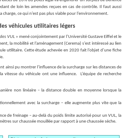
 un excès de 20% du poids légal va engendrer un surplus de bénéfice
ant de loin les amendes reçues en cas de contrôle. Il faut aussi
 charge, ce qui n’est pas plus viable pour l’environnement.
s véhicules utilitaires légers
 des VUL
» mené conjointement par l’Université Gustave Eiffel et le
ment, la mobilité et l’aménagement (Cerema) s’est intéressé au lien
le utilitaire. Cette étude achevée en 2020 fait l’objet d’une fiche
le.
ont ainsi pu montrer l’influence de la surcharge sur les distances de
 la vitesse du véhicule ont une influence. L’équipe de recherche
manière non linéaire – la distance double en moyenne lorsque la
onnellement avec la surcharge – elle augmente plus vite que la
nce de freinage – au-delà du poids limite autorisé pour un VUL, la
ètres sur chaussée mouillée par rapport à une chaussée sèche.