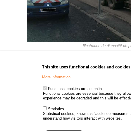
Illustration du dispositif d
This site uses functional cookies and cookies 
More information
Menu
GOVERNMENT W
Footer
www.data.gouv.fr
Functional cookies are essential
Functional cookies are essential because they allow
www.gouvernement
experience may be degraded and this will be effective
www.legifrance.go
www.service-public
Statistics
Statistical cookies, known as "audience measureme
understand how visitors interact with websites.
Menu
Sitemap
Personal d