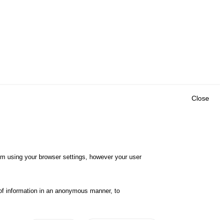
Close
Outils
E CENTRE
EVENTS
FAQ
RESEARCH
hem using your browser settings, however your user
GLOSSARY
TY POLICY
Cookie settings
of information in an anonymous manner, to
ibility
Legal notices