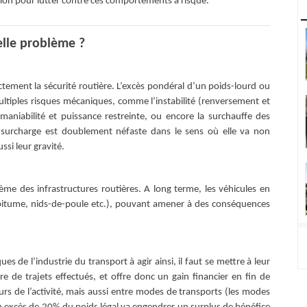
ition pour lutter contre ces comportements à risque.
elle problème ?
ement la sécurité routière. L’excès pondéral d’un poids-lourd ou
 multiples risques mécaniques, comme l’instabilité (renversement et
e maniabilité et puissance restreinte, ou encore la surchauffe des
La surcharge est doublement néfaste dans le sens où elle va non
ssi leur gravité.
lème des infrastructures routières. A long terme, les véhicules en
 bitume, nids-de-poule etc.), pouvant amener à des conséquences
 de l’industrie du transport à agir ainsi, il faut se mettre à leur
e de trajets effectués, et offre donc un gain financier en fin de
eurs de l’activité, mais aussi entre modes de transports (les modes